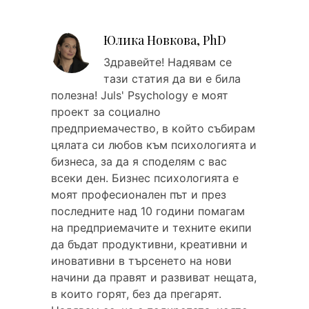
Юлика Новкова, PhD
Здравейтe! Надявам се
тази статия да ви е била
полезна! Juls' Psychology е моят
проект за социално
предприемачество, в който събирам
цялата си любов към психологията и
бизнеса, за да я споделям с вас
всеки ден. Бизнес психологията е
моят професионален път и през
последните над 10 години помагам
на предприемачите и техните екипи
да бъдат продуктивни, креативни и
иновативни в търсенето на нови
начини да правят и развиват нещата,
в които горят, без да прегарят.