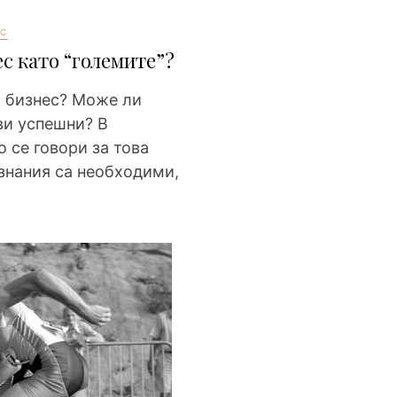
С
с като “големите”?
ш бизнес? Може ли
ви успешни? В
 се говори за това
ознания са необходими,