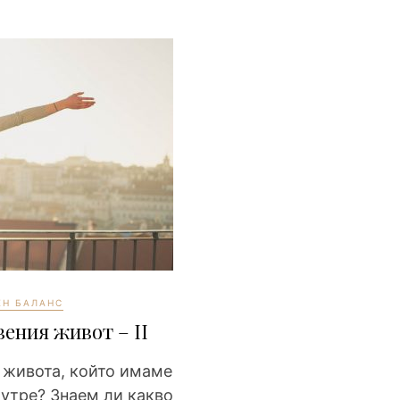
ЕН БАЛАНС
ения живот – II
 живота, който имаме
 утре? Знаем ли какво