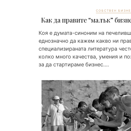
СОБСТВЕН БИЗНЕ
Как да правите “малък” бизне
Коя е думата-синоним на печелив
еднозначно да кажем какво ни пра
специализираната литература често
колко много качества, умения и п
за да стартираме бизнес.…