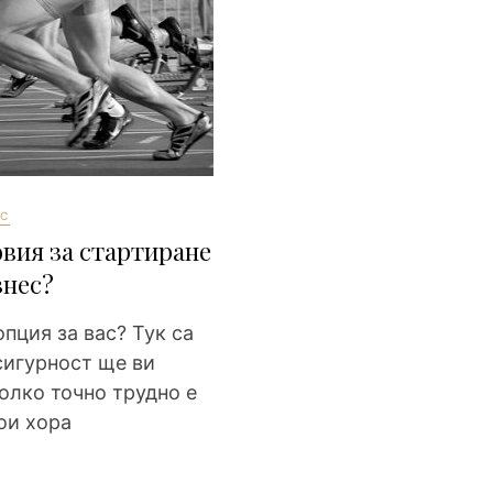
С
овия за стартиране
знес?
пция за вас? Тук са
сигурност ще ви
олко точно трудно е
ои хора