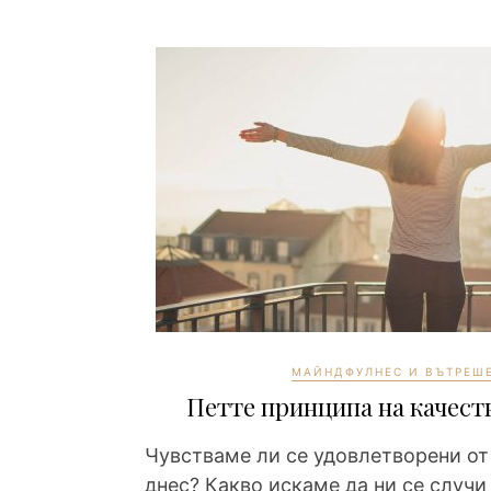
МАЙНДФУЛНЕС И ВЪТРЕШ
Петте принципа на качеств
Чувстваме ли се удовлетворени от
днес? Какво искаме да ни се случи