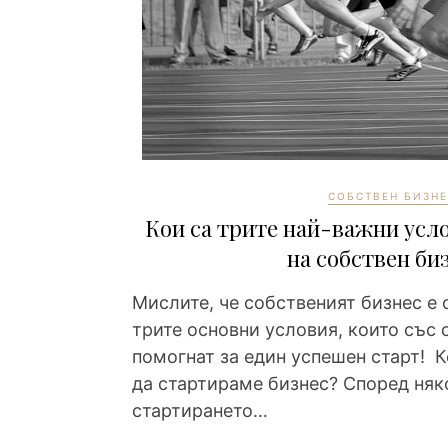
СОБСТВЕН БИЗНЕ
Кои са трите най-важни усл
на собствен би
Мислите, че собственият бизнес е о
трите основни условия, които със 
помогнат за един успешен старт! К
да стартираме бизнес? Според няк
стартирането…