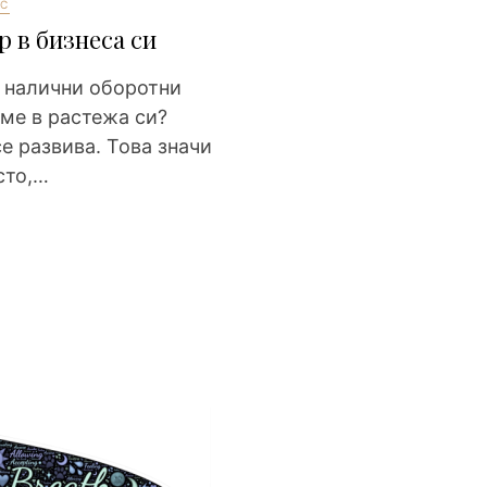
С
р в бизнеса си
е налични оборотни
ме в растежа си?
е развива. Това значи
сто,…