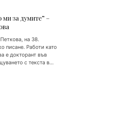
 ми за думите” –
ова
Петкова, на 38.
о писане. Работи като
ва е докторант във
щуването с текста в…