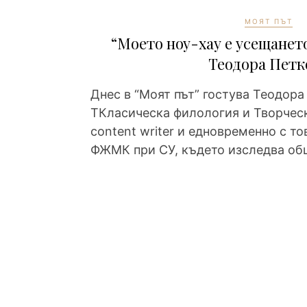
МОЯТ ПЪТ
“Моето ноу-хау е усещането
Теодора Петк
Днес в “Моят път” гостува Теодора 
ТКласическа филология и Творческ
content writer и едновременно с то
ФЖМК при СУ, където изследва об