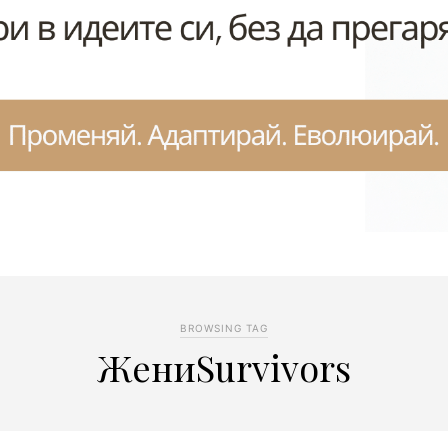
BROWSING TAG
ЖениSurvivors