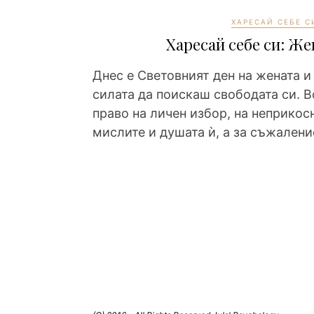
ХАРЕСАЙ СЕБЕ С
Харесай себе си: Же
Днес е Световният ден на жената и
силата да поискаш свободата си. 
право на личен избор, на неприкос
мислите и душата ѝ, а за съжален