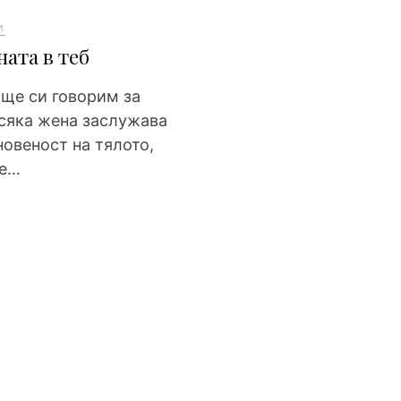
И
ната в теб
 ще си говорим за
Всяка жена заслужава
новеност на тялото,
ие…