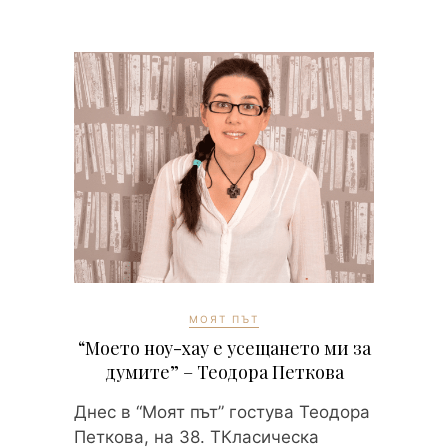
МОЯТ ПЪТ
“Моето ноу-хау е усещането ми за
думите” – Теодора Петкова
Днес в “Моят път” гостува Теодора
Петкова, на 38. ТКласическа