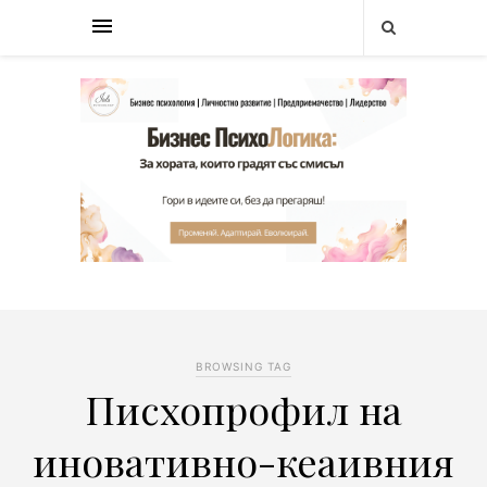
BROWSING TAG
Писхопрофил на
иновативно-кеаивния