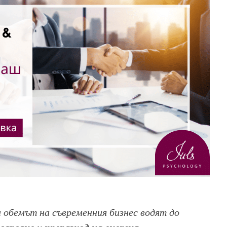
 обемът на съвременния бизнес водят до
варване
преразход на енергия
и
.