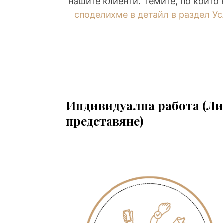
нашите клиенти. Темите, по които
споделихме в детайл в раздел У
Индивидуална работа (Ли
представяне)