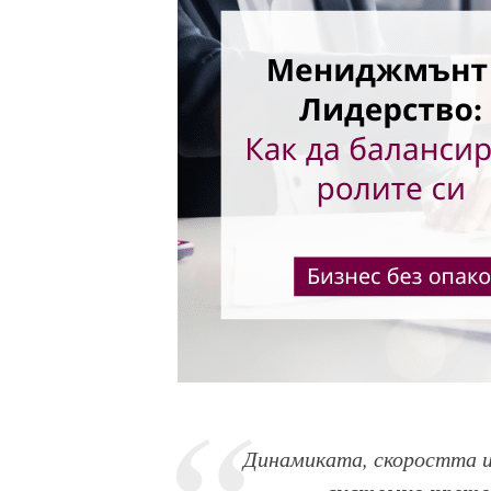
Динамиката, скоростта и
системно прето