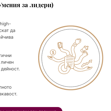
Умения за лидери)
high-
искат да
ойчива
тични
 личен
 дейност.
лното
вкавост.