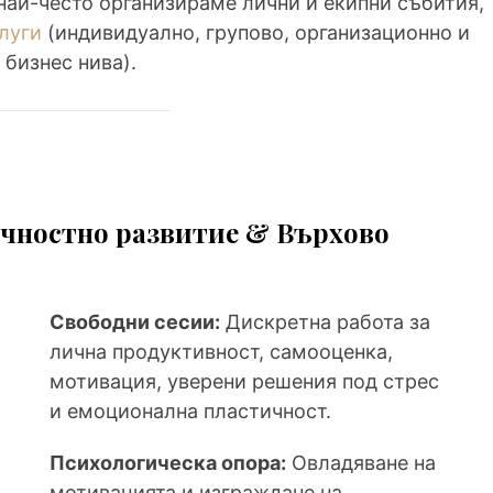
 най-често организираме лични и екипни събития,
слуги
(индивидуално, групово, организационно и
бизнес нива).
чностно развитие & Върхово
Свободни сесии:
Дискретна работа за
лична продуктивност, самооценка,
мотивация, уверени решения под стрес
и емоционална пластичност.
Психологическа опора:
Овладяване на
мотивацията и изграждане на