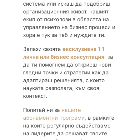
система или искаш да подобриш
организационния живот, нашият
екип от психолози в областта на
управлението на бизнес процеси и
хора е тук за теб и нуждите ти.
Запази своята
ексклузивна 1:1
лична или бизнес консултация
, з
а
да ти помогнем да откриеш нови
гледни точки и стратегии как да
адаптираш решенията, с които
науката разполага, към своя
контекст.
Попитай ни за
нашите
абонаментни програми,
в рамките
на които регулярно съдействаме
на лидерите да решават своите