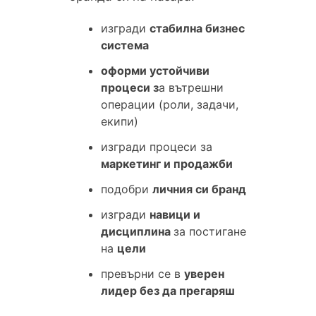
изгради
стабилна бизнес
система
оформи устойчиви
процеси з
а вътрешни
операции (роли, задачи,
екипи)
изгради процеси за
маркетинг и продажби
подобри
личния си бранд
изгради
навици и
дисциплина
за постигане
на
цели
превърни се в
уверен
лидер без да прегаряш