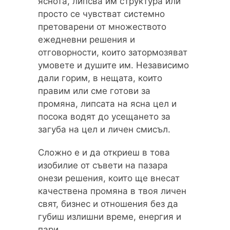
яснота, липсва им структура или
просто се чувстват системно
претоварени от множеството
ежедневни решения и
отговорности, които затормозяват
умовете и душите им. Независимо
дали горим, в нещата, които
правим или сме готови за
промяна, липсата на ясна цел и
посока водят до усещането за
загуба на цел и личен смисъл.
Сложно е и да откриеш в това
изобилие от съвети на пазара
онези решения, които ще внесат
качествена промяна в твоя личен
свят, бизнес и отношения без да
губиш излишни време, енергия и
пари.