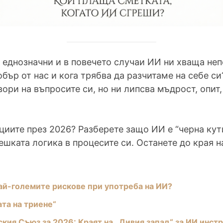
 еднозначни и в повечето случаи ИИ ни хваща не
обър от нас и кога трябва да разчитаме на себе с
ори на въпросите си, но ни липсва мъдрост, опит,
ациите през 2026? Разберете защо ИИ е “черна кут
вешката логика в процесите си. Останете до края на
най-големите рискове при употреба на ИИ?
та на триене“
ския Съюз за 2026: Краят на „Дивия запад“ за ИИ инст