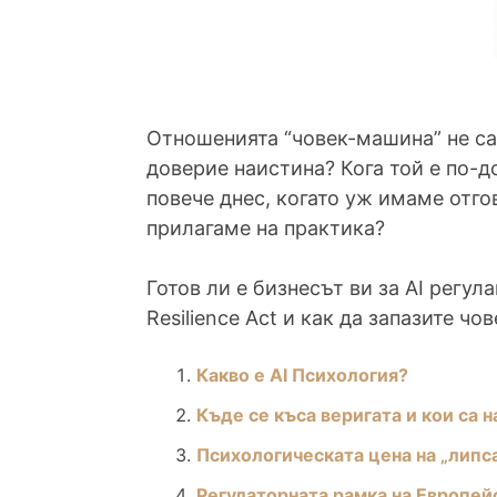
Отношенията “човек-машина” не са
доверие наистина? Кога той е по-д
повече днес, когато уж имаме отгов
прилагаме на практика?
Готов ли е бизнесът ви за AI регул
Resilience Act и как да запазите чо
Какво е AI Психология?
Къде се къса веригата и кои са 
Психологическата цена на „липса
Регулаторната рамка на Европей