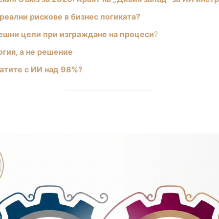
реални рискове в бизнес логиката?
решни цели при изграждане на процеси
?
огия, а не решение
татите с ИИ над 98%?