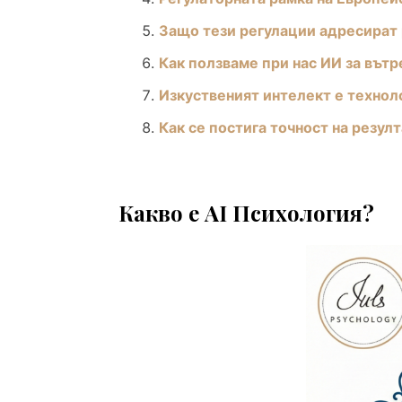
Защо тези регулации адресират 
Как ползваме при нас ИИ за вът
Изкуственият интелект е технол
Как се постига точност на резул
Какво е AI Психология?