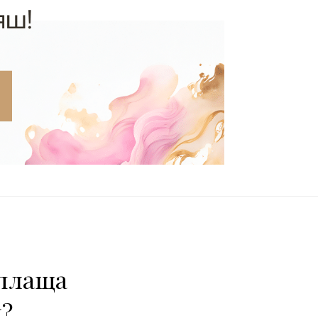
 плаща
?