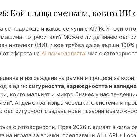
26: Кой плаща сметката, когато ИИ 
 се подрежда и какво се чупи с AI? Кой носи отго
-машина-потребители? Можем ли да знаем със сигу
ен интелект (ИИ) и кое трябва да се върши 100% 
 от сферата на
AI психологията
: чия е отговорнос
едване и изграждане на рамки и процеси за кориг
од е един:
сигурността, надеждността и валидно
си, които малкият и микро бизнес у нас тенденци
чими”. AI демократизира човешките системи и проц
то със сигурност създава нови пазарни възможнос
ръка с отговорности. През 2026 г. влизат в сила 
а на играта за всички, предлагащи AI + API + Loca