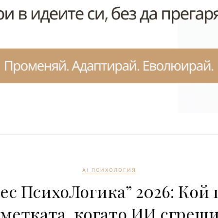
AI ПСИХОЛОГИЯ
ес ПсихоЛогика” 2026: Кой
сметката, когато ИИ сгреши