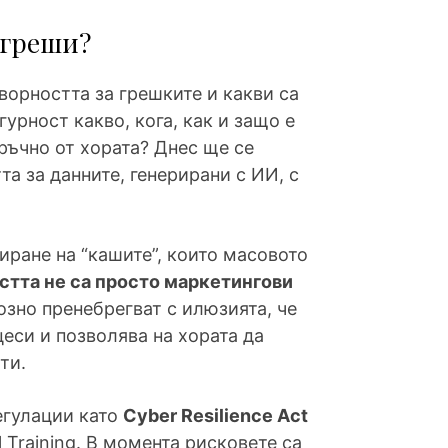
сгреши?
ворността за грешките и какви са
рност какво, кога, как и защо е
ръчно от хората? Днес ще се
тта за данните, генерирани с ИИ, с
иране на “кашите”, които масовото
стта не са просто маркетингови
озно пренебрегват с илюзията, че
еси и позволява на хората да
ти.
регулации като
Cyber Resilience Act
l Training. В момента рисковете са