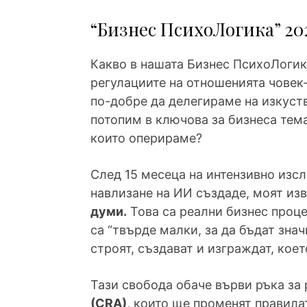
“Бизнес ПсихоЛогика” 20
Какво в нашата Бизнес ПсихоЛогика
регулациите на отношенията човек
по-добре да делегираме на изкуств
потопим в ключова за бизнеса тема
които оперираме?
След 15 месеца на интензивно изсл
навлизане на ИИ създаде, моят изв
думи.
Това са реални бизнес проце
са “твърде малки, за да бъдат зна
строят, създават и изграждат, кое
Тази свобода обаче върви ръка за 
(CRA)
, които ще променят правилат