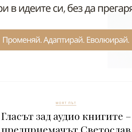
МОЯТ ПЪТ
Гласът зад аудио книгите –
предприемачът Светослав