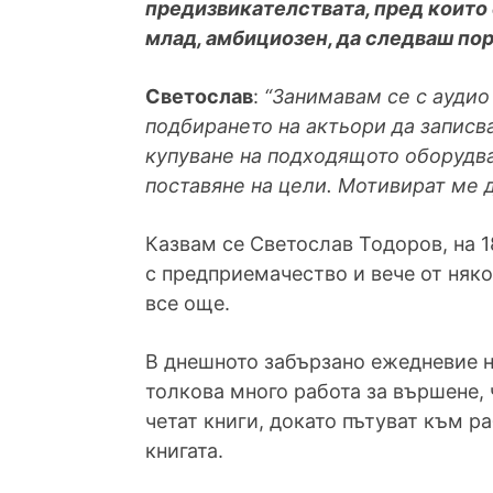
предизвикателствата, пред които 
млад, амбициозен, да следваш пори
Светослав
:
“Занимавам се с аудио 
подбирането на актьори да записва
купуване на подходящото оборудва
поставяне на цели. Мотивират ме 
Казвам се Светослав Тодоров, на 
с предприемачество и вече от няко
все още.
В днешното забързано ежедневие на
толкова много работа за вършене, 
четат книги, докато пътуват към р
книгата.