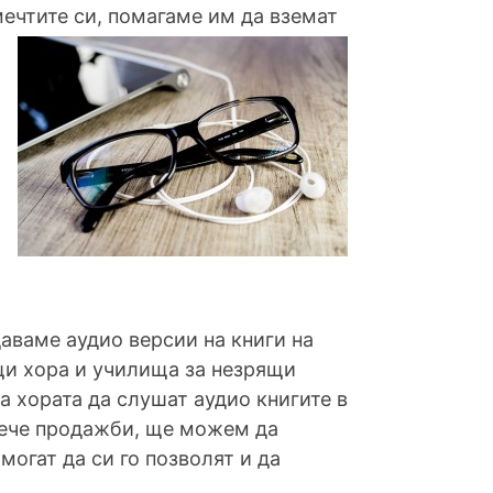
мечтите си, помагаме им да вземат
аваме аудио версии на книги на
щи хора и училища за незрящи
а хората да слушат аудио книгите в
овече продажби, ще можем да
могат да си го позволят и да