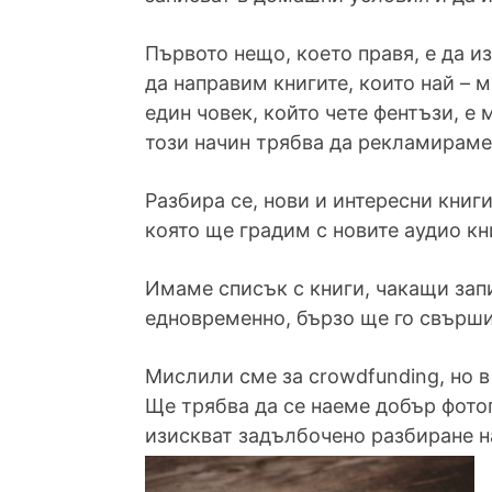
Първото нещо, което правя, е да и
да направим книгите, които най – м
един човек, който чете фентъзи, е 
този начин трябва да рекламираме 
Разбира се, нови и интересни книг
която ще градим с новите аудио кн
Имаме списък с книги, чакащи запи
едновременно, бързо ще го свърш
Мислили сме за crowdfunding, но в
Ще трябва да се наеме добър фотог
изискват задълбочено разбиране на