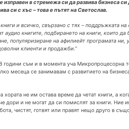
е изправен в стремежа си да развива бизнеса си
ва си с хъс – това е пътят на Светослав.
книги и всичко, свързано с тях – поддръжката на 
т аудио книгите, подбирането на книги, които да 
не, популяризиране на афилиейт програмата ни, 
доволни клиенти и продажби.”
18 години съм и в момента уча Микропроцесорна т
лко месеца се занимавам с развитието на бизнеса
 хората не им остава време да четат книги, а ког
че дори и не могат да си помислят за книги. Ние
абота, чистят, готвят или правят нещо друго в съ