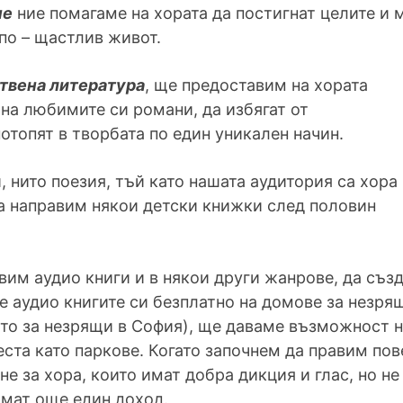
не
ние помагаме на хората да постигнат целите и 
по – щастлив живот.
твена литература
, ще предоставим на хората
на любимите си романи, да избягат от
отопят в творбата по един уникален начин.
, нито поезия, тъй като нашата аудитория са хора
да направим някои детски книжки след половин
им аудио книги и в някои други жанрове, да създ
е аудио книгите си безплатно на домове за незря
то за незрящи в София), ще даваме възможност н
еста като паркове. Когато започнем да правим п
 за хора, които имат добра дикция и глас, но не 
имат още един доход.