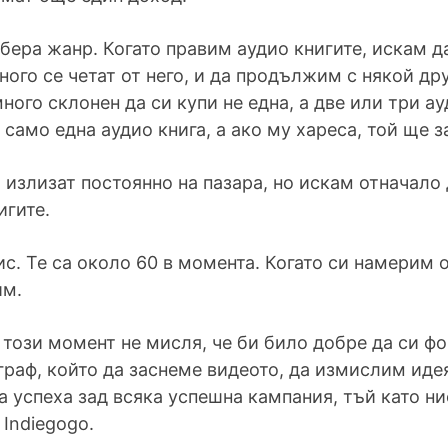
збера жанр. Когато правим аудио книгите, искам 
ного се четат от него, и да продължим с някой др
много склонен да си купи не една, а две или три а
само една аудио книга, а ако му хареса, той ще з
и излизат постоянно на пазара, но искам отначало
игите.
с. Те са около 60 в момента. Когато си намерим 
им.
 този момент не мисля, че би било добре да си ф
раф, който да заснеме видеото, да измислим идея
 успеха зад всяка успешна кампания, тъй като ни
Indiegogo.