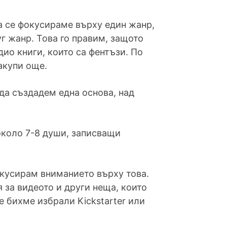
да се фокусираме върху един жанр,
уг жанр. Това го правим, защото
удио книги, които са фентъзи. По
акупи още.
 да създадем една основа, над
около 7-8 души, записващи
окусирам вниманието върху това.
 за видеото и други неща, които
е бихме избрали Kickstarter или