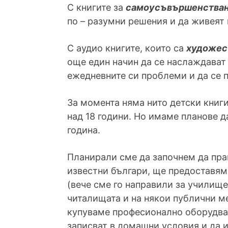
С книгите за
самоусъвършенства
по – разумни решения и да живеят 
С аудио книгите, които са
художес
още един начин да се наслаждават 
ежедневните си проблеми и да се п
За момента няма нито детски книги
над 18 години. Но имаме планове 
година.
Планирали сме да започнем да прав
известни българи, ще предоставям
(вече сме го направили за училище
читалищата и на някои публични м
купуваме професионално оборудване
записват в домашни условия и да 