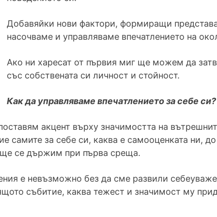
Добавяйки нови фактори, формиращи представат
насочваме и управляваме впечатлението на окол
Ако ни харесат от първия миг ще можем да за
със собствената си личност и стойност.
Как да управляваме впечатлението за себе си?
 поставям акцент върху значимостта на вътрешнит
ие самите за себе си, каква е самооценката ни, 
к ще се държим при първа среща.
ения е невъзможно без да сме развили себеуваже
ящото събитие, каква тежест и значимост му прид