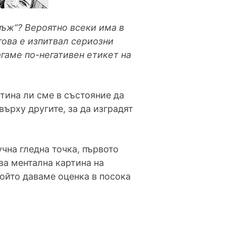
нъж“? Вероятно всеки има в
това е изпитвал сериозни
агаме по-негативен етикет на
тина ли сме в състояние да
ърху другите, за да изградят
чна гледна точка, първото
ава ментална картина на
който даваме оценка в посока