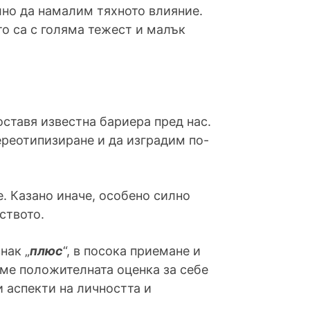
лно да намалим тяхното влияние.
то са с голяма тежест и малък
ставя известна бариера пред нас.
ереотипизиране и да изградим по-
. Казано иначе, особено силно
ството.
нак „
плюс
“, в посока приемане и
ме положителната оценка за себе
 аспекти на личността и