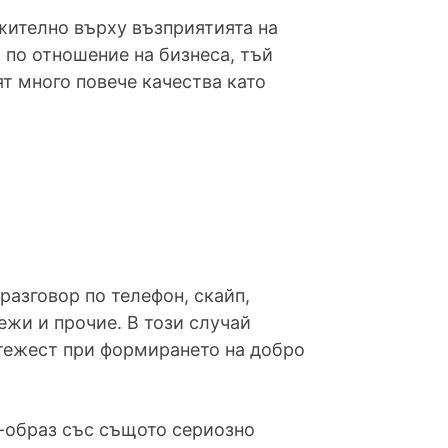
жително върху възприятията на
а по отношение на бизнеса, тъй
ят много повече качества като
разговор по телефон, скайп,
ежи и прочие. В този случай
 тежест при формирането на добро
з-образ със същото сериозно