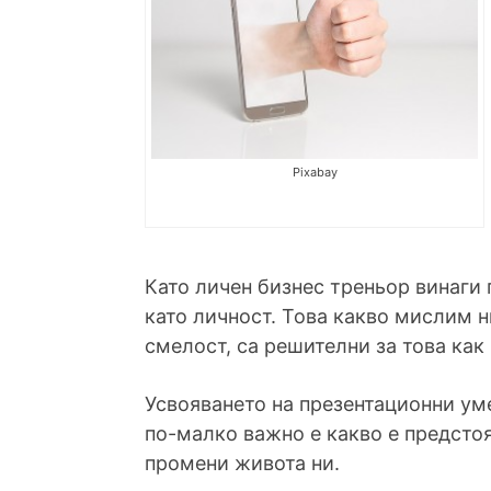
Pixabay
Като личен бизнес треньор винаги
като личност. Това какво мислим н
смелост, са решителни за това ка
Усвояването на презентационни ум
по-малко важно е какво е предсто
промени живота ни.