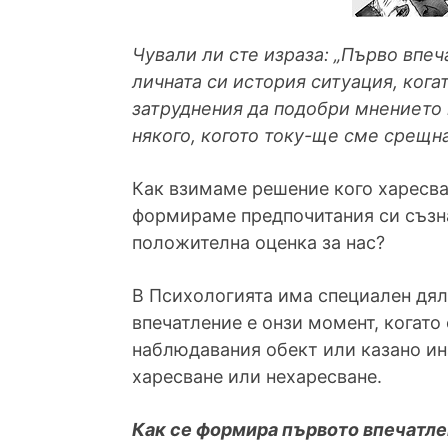
Чували ли сте израза: „Първо впе
личната си история ситуация, кога
затруднения да подобри мнението н
някого, когото току-ще сме срещн
Как взимаме решение кого харесвам
формираме предпочитания си съзна
положителна оценка за нас?
В Психологията има специален дял
впечатление е онзи момент, когато
наблюдавания обект или казано ина
харесване или нехаресване.
Как се формира първото впечатл