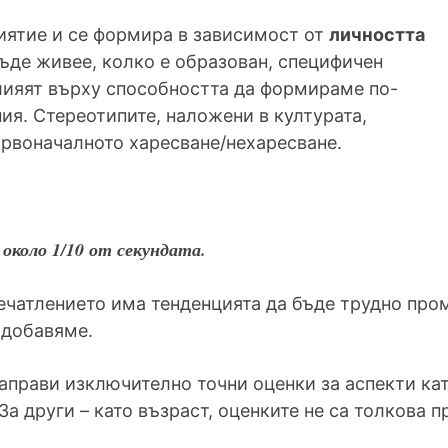
иятие и се формира в зависимост от
личността
къде живее, колко е образован, специфичен
влияят върху способността да формираме по-
ия. Стереотипите, наложени в културата,
ървоначалното харесване/нехаресване.
около 1/10 от секундата.
ечатлението има тенденцията да бъде трудно про
 добавяме.
аправи изключително точни оценки за аспекти ка
За други – като възраст, оценките не са толкова п