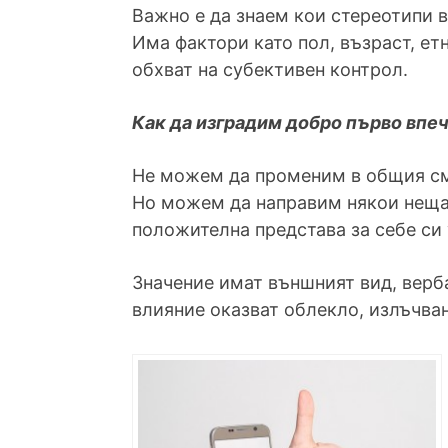
Важно е да знаем кои стереотипи 
Има фактори като пол, възраст, ет
обхват на субективен контрол.
Как да изградим добро първо впе
Не можем да променим в общия сми
Но можем да направим някои неща,
положителна представа за себе си 
Значение имат външният вид, верб
влияние оказват облекло, излъчван