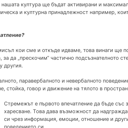
в нашата култура ще бъдат активирани и максима
ническа и културна принадлежност например, кои
чатление?
съл кои сме и откъде идваме, това винаги ще по
 за да „прескочим“ частично подсъзнателното ст
у другия.
алното, паравербалното и невербалното поведение
е, стойка, говор и движение на тялото в простран
Стремежът е първото впечатление да бъде със з
харесване. Това дава възможност да надгражда
си чрез информация, емоции, отношение и други
поведението си.