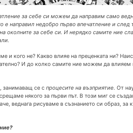
чатление за себе си можем да направим само вед
то е направил недобро първо впечатление и след 
а околните за себе си. И нерядко самите ние сл
али.
е и кого не? Какво влияе на преценката ни? Наис
телно? И до колко самите ние можем да влияем в
, занимаващ се с
процесите на възприятие.
От нау
 срещаме някого за първи път. В този миг се създ
че, веднага рисуваме в съзнанието си образ, за 
ение?