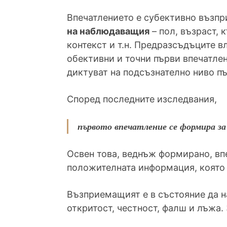
Впечатлението е субективно възпр
на наблюдаващия
– пол, възраст, 
контекст и т.н. Предразсъдъците 
обективни и точни първи впечатлен
диктуват на подсъзнателно ниво п
Според последните изследвания,
първото впечатление се формира за 
Освен това, веднъж формирано, вп
положителната информация, която
Възприемащият е в състояние да н
откритост, честност, фалш и лъжа. 