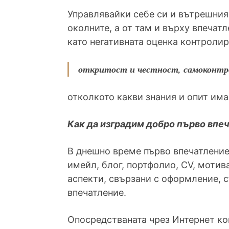
Управлявайки себе си и вътрешния
околните, а от там и върху впечатл
като негативната оценка контролир
откритост и честност, самоконтр
отколкото какви знания и опит има
Как да изградим добро първо впеч
В днешно време първо впечатление 
имейл, блог, портфолио, CV, мотив
аспекти, свързани с оформление, 
впечатление.
Опосредстваната чрез Интернет ко