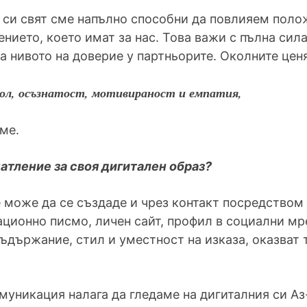
 си свят сме напълно способни да повлияем поло
ението, което имат за нас. Това важи с пълна сил
а нивото на доверие у партньорите. Околните цен
ол, осъзнатост, мотивираност и емпатия,
ме.
атление за своя дигитален образ?
може да се създаде и чрез контакт посредством 
ационно писмо, личен сайт, профил в социални мр
съдържание, стил и уместност на изказа, оказват
муникация налага да гледаме на дигиталния си А