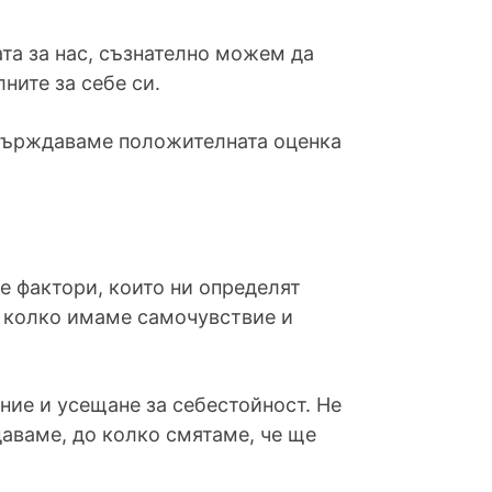
а за нас, съзнателно можем да
ните за себе си.
твърждаваме положителната оценка
е фактори, които ни определят
до колко имаме самочувствие и
ние и усещане за себестойност. Не
аваме, до колко смятаме, че ще