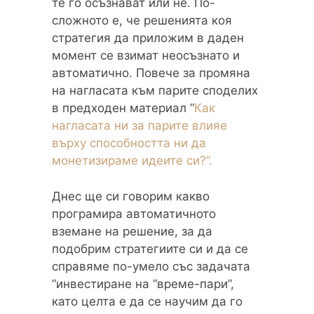
те го осъзнават или не. По-
сложното е, че решенията коя
стратегия да приложим в даден
момент се взимат неосъзнато и
автоматично. Повече за промяна
на нагласата към парите споделих
в предходен материал “
Как
нагласата ни за парите влияе
върху способността ни да
монетизираме идеите си?”.
Днес ще си говорим какво
програмира автоматичното
вземане на решение, за да
подобрим стратегиите си и да се
справяме по-умело със задачата
“инвестиране на “време-пари”,
като целта е да се научим да го