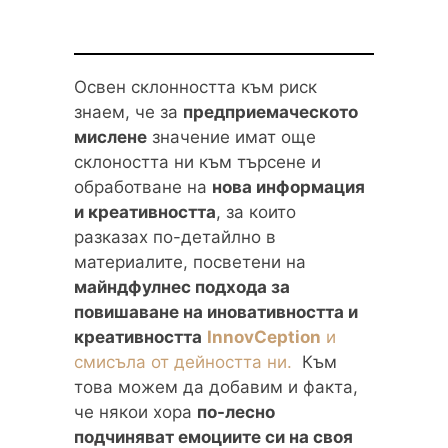
Освен склонността към риск
знаем, че за
предприемаческото
мислене
значение имат още
склоността ни към търсене и
обработване на
нова информация
и креативността
, за които
разказах по-детайлно в
материалите, посветени на
майндфулнес подхода за
повишаване на иновативността и
креативността
InnovCeption
и
смисъла от дейността ни.
Към
това можем да добавим и факта,
че някои хора
по-лесно
подчиняват емоциите си на своя