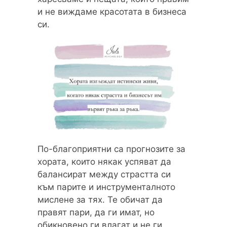
и не виждаме красотата в бизнеса
си.
По-благоприятни са прогнозите за
хората, които някак успяват да
балансират между страстта си
към парите и инструменталното
мислене за тях. Те обичат да
правят пари, да ги имат, но
обикновено ги влагат и не ги