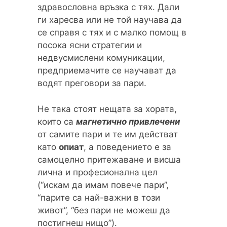
здравословна връзка с тях. Дали
ги харесва или не той научава да
се справя с тях и с малко помощ в
посока ясни стратегии и
недвусмислени комуникации,
предприемачите се научават да
водят преговори за пари.
Не така стоят нещата за хората,
които са
магнетично привлечени
от самите пари и те им действат
като
опиат
, а поведението е за
самоцелно притежаване и висша
лична и професионална цел
(“искам да имам повече пари”,
“парите са най-важни в този
живот”, “без пари не можеш да
постигнеш нищо”).