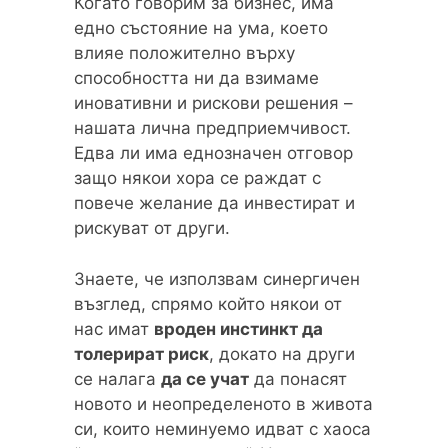
Когато говорим за бизнес, има
едно състояние на ума, което
влияе положително върху
способността ни да взимаме
иновативни и рискови решения –
нашата лична предприемчивост.
Едва ли има еднозначен отговор
защо някои хора се раждат с
повече желание да инвестират и
рискуват от други.
Знаете, че използвам синергичен
възглед, спрямо който някои от
нас имат
вроден инстинкт да
толерират риск
, докато на други
се налага
да се учат
да понасят
новото и неопределеното в живота
си, които неминуемо идват с хаоса