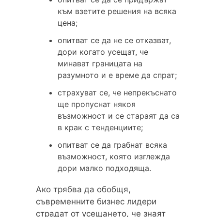
към взетите решения на всяка
цена;
опитват се да не се отказват,
дори когато усещат, че
минават границата на
разумното и е време да спрат;
страхуват се, че непрекъснато
ще пропуснат някоя
възможност и се стараят да са
в крак с тенденциите;
опитват се да грабнат всяка
възможност, която изглежда
дори малко подходяща.
Ако трябва да обобщя,
съвременните бизнес лидери
страдат от усещането, че знаят