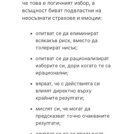
че това е логичният избор, а
всъщност биват подвластни на
неосъзнати страхове и емоции:
опитват се да елиминират
всякакъв риск, вместо да
толерират нисък;
опитват се да рационализират
изборите си, дори когато те са
ирационални;
вярват, че с действията си
влияят директно върху
крайните резултати;
мислят си, че могат да
предсказват точно очакваните
резултати;
опитват се да се придържат