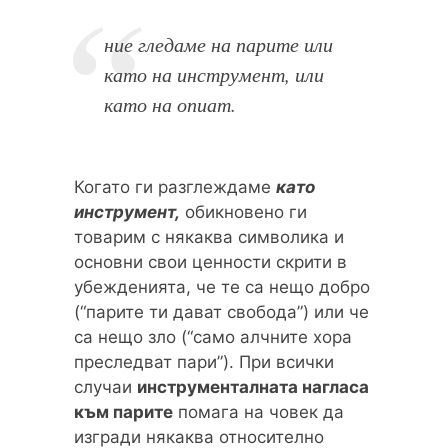
ние гледаме на парите или
като на инструмент, или
като на опиат.
Когато ги разглеждаме
като
инструмент,
обикновено ги
товарим с някаква символика и
основни свои ценности скрити в
убежденията, че те са нещо добро
(“парите ти дават свобода”) или че
са нещо зло (“само алчните хора
преследват пари”). При всички
случаи
инструменталната нагласа
към парите
помага на човек да
изгради някаква относително