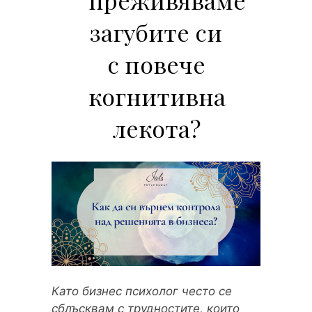
загубите си
с повече
когнитивна
лекота?
Като бизнес психолог често се
сблъсквам с трудностите, които