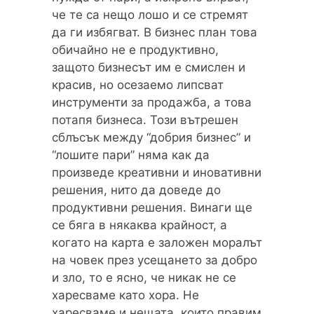
че те са нещо лошо и се стремят
да ги избягват. В бизнес план това
обичайно не е продуктивно,
защото бизнесът им е смислен и
красив, но осезаемо липсват
инструменти за продажба, а това
потапя бизнеса. Този вътрешен
сблъсък между “добрия бизнес” и
“лошите пари” няма как да
произведе креативни и иновативни
решения, нито да доведе до
продуктивни решения. Винаги ще
се бяга в някаква крайност, а
когато на карта е заложен моралът
на човек през усещането за добро
и зло, то е ясно, че никак не се
харесваме като хора. Не
харесваме и нещата, които правим