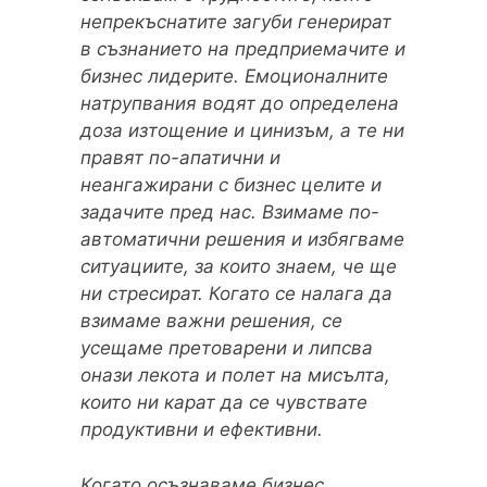
непрекъснатите загуби генерират
в съзнанието на предприемачите и
бизнес лидерите. Емоционалните
натрупвания водят до определена
доза изтощение и цинизъм, а те ни
правят по-апатични и
неангажирани с бизнес целите и
задачите пред нас. Взимаме по-
автоматични решения и избягваме
ситуациите, за които знаем, че ще
ни стресират. Когато се налага да
взимаме важни решения, се
усещаме претоварени и липсва
онази лекота и полет на мисълта,
които ни карат да се чувствате
продуктивни и ефективни.
Когато осъзнаваме бизнес