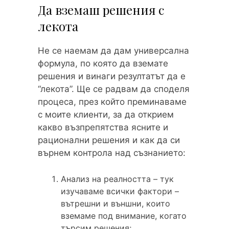
Да вземаш решения с
лекота
Не се наемам да дам универсална
формула, по която да вземате
решения и винаги резултатът да е
“лекота”. Ще се радвам да споделя
процеса, през който преминаваме
с моите клиенти, за да открием
какво възпрепятства ясните и
рационални решения и как да си
върнем контрола над съзнанието:
Анализ на реалността – тук
изучаваме всички фактори –
вътрешни и външни, които
вземаме под внимание, когато
търсим решения;