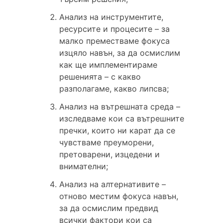
Анализ на инструментите,
ресурсите и процесите – за
малко преместваме фокуса
изцяло навън, за да осмислим
как ще имплементираме
решенията – с какво
разполагаме, какво липсва;
Анализ на вътрешната среда –
изследваме кои са вътрешните
пречки, които ни карат да се
чувстваме преуморени,
претоварени, изцедени и
внимателни;
Анализ на алтернативите –
отново местим фокуса навън,
за да осмислим предвид
всички фактори кои са