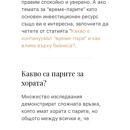
правим спокойно и уверено. А ако
темата за “време-парите” като
основен инвестиционен ресурс
също ви е интересна, започнете да
четете от статията “
Какво е
континуумът “време-пари” и как
влияе върху бизнеса?
.
Какво са парите за
хората?
Множество изследвания
демонстрират сложната връзка,
която имат хората с парите, но
общото между всички е, че