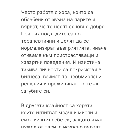
Често работя с хора, които са
обсебени от звъна на парите и
вярват, че те носят основно добро.
При тях подходите са по-
терапевтични и целят да се
нормализират възприятията, иначе
отиваме към пристрастяващи и
хазартни поведения. И наистина,
такива личности са по-рискови в
бизнеса, взимат по-необмислени
решения и преживяват по-тежко
загубите си.
В другата крайност са хората,
които изпитват мрачни мисли и
емоции към себе си, защото имат
нужда от пари, а искрено вярват,