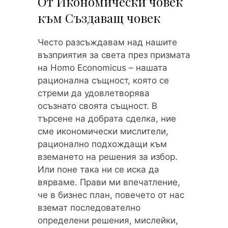
От Икономически човек
към Създаващ човек
Често разсъждавам над нашите
възприятия за света през призмата
на Homo Economicus – нашата
рационална същност, която се
стреми да удовлетворява
осъзнато своята същност. В
търсене на добрата сделка, ние
сме икономически мислители,
рационално подхождащи към
вземането на решения за избор.
Или поне така ни се иска да
вярваме. Прави ми впечатление,
че в бизнес план, повечето от нас
вземат последователно
определени решения, мислейки,