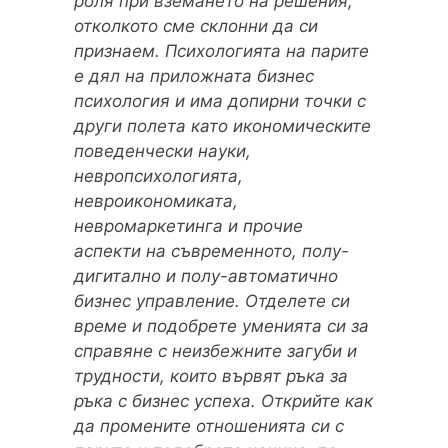
роля при вземането на решения,
отколкото сме склонни да си
признаем. Психологията на парите
е дял на приложната бизнес
психология и има допирни точки с
други полета като икономическите
поведенчески науки,
невропсихологията,
невроикономиката,
невромаркетинга и прочие
аспекти на съвременното, полу-
дигитално и полу-автоматично
бизнес управление. Отделете си
време и подобрете уменията си за
справяне с неизбежните загуби и
трудности, които вървят ръка за
ръка с бизнес успеха. Открийте как
да промените отношенията си с