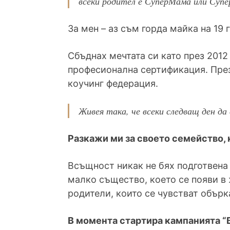
всеки родител е СуперМама или Супе
За мен – аз съм горда майка на 19
Сбъднах мечтата си като през 201
професионална сертификация. През 
коучинг федерация.
Живея така, че всеки следващ ден да 
Разкажи ми за своето семейство, 
Всъщност никак не бях подготвена
малко същество, което се появи в 
родители, които се чувстват обърк
В момента стартира кампанията “В