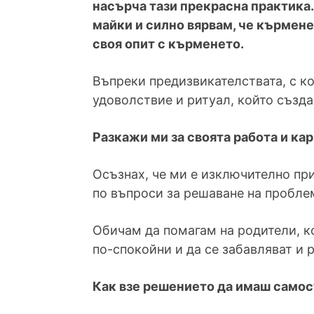
насърча тази прекрасна практика.
майки и силно вярвам, че кърмене
своя опит с кърменето.
Въпреки предизвикателствата, с к
удоволствие и ритуал, който създа
Разкажи ми за своята работа и кар
Осъзнах, че ми е изключително при
по въпроси за решаване на проблем
Обичам да помагам на родители, кои
по-спокойни и да се забавляват и р
Как взе решението да имаш самос