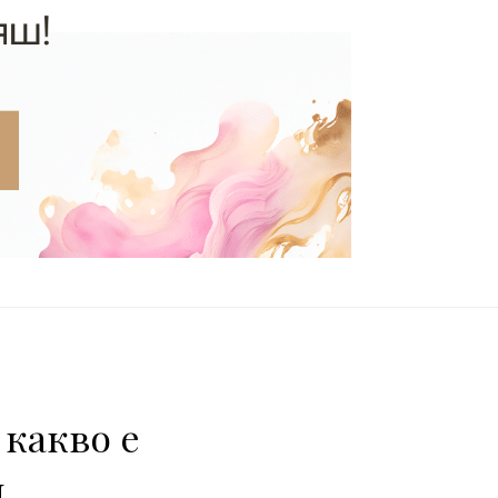
какво е
ч