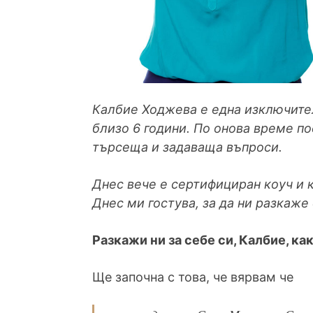
Калбие Ходжева е една изключител
близо 6 години. По онова време по
търсеща и задаваща въпроси.
Днес вече е сертифициран коуч и 
Днес ми гостува, за да ни разкаже
Разкажи ни за себе си, Калбие, ка
Ще започна с това, че вярвам че