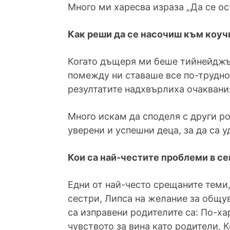
Много ми харесва израза „Да се ос
Как реши да се насочиш към коуч
Когато дъщеря ми беше тийнейджър
помежду ни ставаше все по-трудно.
резултатите надхвърлиха очаквани
Много искам да споделя с други ро
уверени и успешни деца, за да са у
Кои са най-честите проблеми в се
Едни от най-често срещаните теми,
сестри, Липса на желание за общув
са изправени родителите са: По-ха
чувството за вина като родители, 