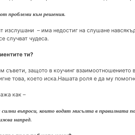
 от проблеми към решения.
т изслушани – има недостиг на слушане навсякъде
се случват чудеса.
лиентите ти?
вам съвети, защото в коучинг взаимоотношението 
тигне това, което иска.Нашата роля е да му помогн
кажа как –
а силни въпроси, които водят мисълта в правилната по
вижва напред.