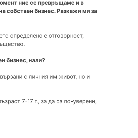
момент ние се превръщаме и в
на собствен бизнес. Разкажи ми за
ето определено е отговорност,
същество.
ен бизнес, нали?
вързани с личния им живот, но и
раст 7-17 г., за да са по-уверени,