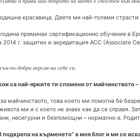
рТатко и прави най-доброто на което е способен към мом
 годишна красавица. Двете ми най-големи страсти 
2 година преминах сертификационно обучение в Е
2014 г. защитих и акредитация АСС (Associate C
съм по-добра версия на себе си.
кои са най-ярките ти спомени от майчинството –
 за майчинството, това което ми помогна бе безр
живота ми и с което не знаех как да се справя. З
ани, несигурни и безпомощни – нормално е. Родит
 подкрепа на кърменето” в моя блог и ми се иска