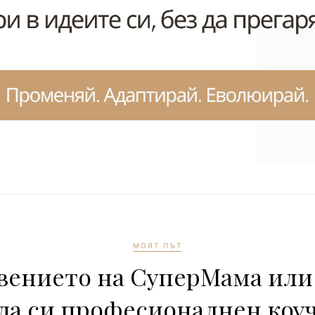
МОЯТ ПЪТ
вението на СуперМама или 
да си професионалнен коу