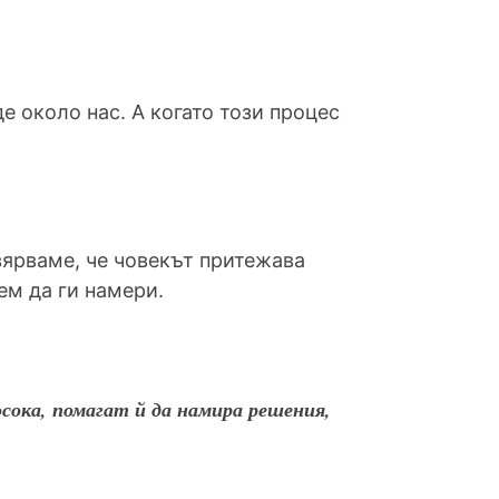
 около нас. А когато този процес
вярваме, че човекът притежава
ем да ги намери.
сока, помагат й да намира решения,