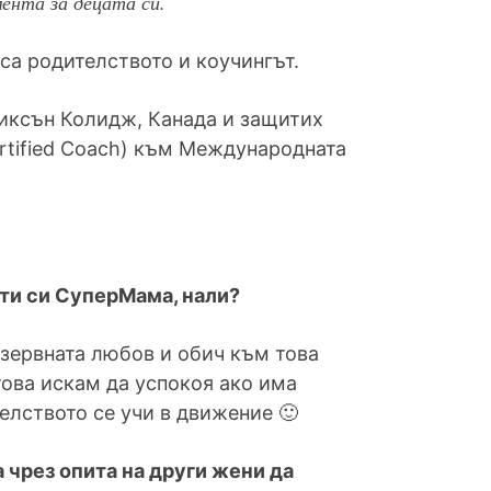
ента за децата си.
са родителството и коучингът.
риксън Колидж, Канада и защитих
ertified Coach) към Международната
 ти си СуперМама, нали?
езервната любов и обич към това
атова искам да успокоя ако има
елството се учи в движение 🙂
 чрез опита на други жени да