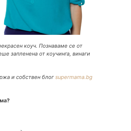
екрасен коуч. Познаваме се от
еше запленена от коучинга, винаги
ържа и собствен блог
supermama.bg
ама?