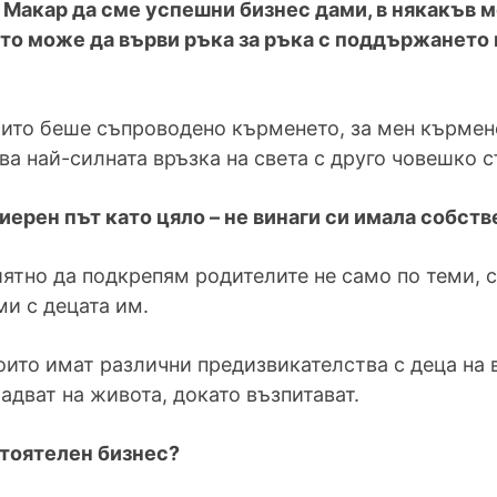
 Макар да сме успешни бизнес дами, в някакъв 
то може да върви ръка за ръка с поддържането 
оито беше съпроводено кърменето, за мен кърмен
ва най-силната връзка на света с друго човешко 
иерен път като цяло – не винаги си имала собств
ятно да подкрепям родителите не само по теми, с
и с децата им.
то имат различни предизвикателства с деца на въз
адват на живота, докато възпитават.
тоятелен бизнес?