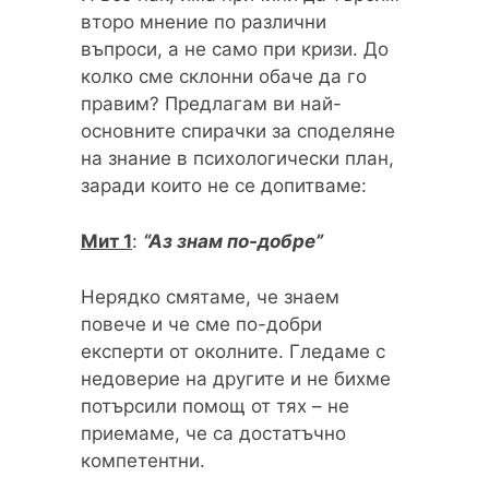
второ мнение по различни
въпроси, а не само при кризи. До
колко сме склонни обаче да го
правим? Предлагам ви най-
основните спирачки за споделяне
на знание в психологически план,
заради които не се допитваме:
Мит 1
:
“Аз знам по-добре”
Нерядко смятаме, че знаем
повече и че сме по-добри
експерти от околните. Гледаме с
недоверие на другите и не бихме
потърсили помощ от тях – не
приемаме, че са достатъчно
компетентни.