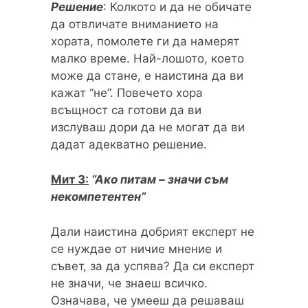
Решение
: Колкото и да не обичате
да отвличате вниманието на
хората, помолете ги да намерят
малко време. Най-лошото, което
може да стане, е наистина да ви
кажат “не”. Повечето хора
всъщност са готови да ви
изслуваш дори да не могат да ви
дадат адекватно решение.
Мит 3:
“Ако питам – значи съм
некомпетентен”
Дали наистина добрият експерт не
се нуждае от ничие мнение и
съвет, за да успява? Да си експерт
не значи, че знаеш всичко.
Означава, че умееш да решаваш