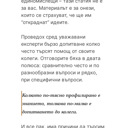
единомислещи – тази статия не е
за вас. Материалът е за онези,
които се страхуват, че ще им
“откраднат” идеите.
Проведох сред уважавани
експерти бързо допитване колко
често търсят помощ от своите
колеги. Отговорите бяха в двата
полюса: сравнително често и по
разнообразни въпроси и рядко,
при специфични въпроси.
Колкото по-тясно профилирано е
знанието, толкова по-малко е
допитването до колеги.
И все пак, има причини да търсим