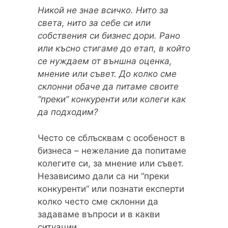
Никой не знае всичко. Нито за
света, нито за себе си или
собствения си бизнес дори. Рано
или късно стигаме до етап, в който
се нуждаем от външна оценка,
мнение или съвет. До колко сме
склонни обаче да питаме своите
“преки” конкуренти или колеги как
да подходим?
Често се сблъсквам с особеност в
бизнеса – нежелание да попитаме
колегите си, за мнение или съвет.
Независимо дали са ни “преки
конкуренти” или познати експерти
колко често сме склонни да
задаваме въпроси и в какви
ситуации.