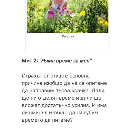
Pixabay
Мит 2:
“Няма време за мен”
Страхът от отказ е основна
причина изобщо да не се опитаме
да направим първа крачка. Дали
ще ни отделят време и дали ще
вложат достатъчно усилия. И има
ли смисъл изобщо да си губим
времето да питаме?