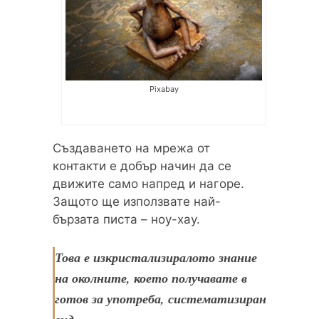
Pixabay
Създаването на мрежа от
контакти е добър начин да се
движите само напред и нагоре.
Защото ще използвате най-
бързата писта – ноу-хау.
Това е изкристализиралото знание
на околните, което получавате в
готов за употреба, систематизиран