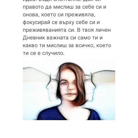
правото да мислиш за себе си и
онова, което си преживяла,
фокусирай се върху себе си и
преживяванията си. В твоя личен
Дневник важната си само ти и
какво ти мислиш за всичко, което
ти се е случило.