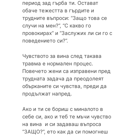
период зад гърба ти. Остават
обаче тежестта в гърдите и
трудните въпроси: “Защо това се
случи на мен?”, “С какво го
провокирах” и “Заслужих ли си го с
поведението си?”.
Чувството за вина след такава
травма е нормален процес.
Повечето жени са изправени пред
трудната задача да преодолеят
обърканите си чувства, преди да
продължат напред.
Ако и ти се бориш с миналото в
себе си, ако и теб те мъчи чувство
на вина и си задаваш въпроса
“ЗАЩО?”, ето как да си помогнеш