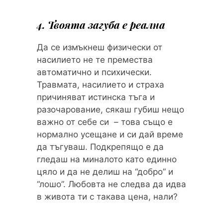
4. Твоята загуба е реална
Да се измъкнеш физически от
насилието не те премества
автоматично и психически.
Травмата, насилието и страха
причиняват истинска тъга и
разочарование, сякаш губиш нещо
важно от себе си – това също е
нормално усещане и си дай време
да тъгуваш. Подкрепящо е да
гледаш на миналото като единно
цяло и да не делиш на “добро” и
“лошо”. Любовта не следва да идва
в живота ти с такава цена, нали?