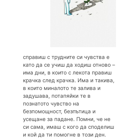
справиш с трудните си чувства е
като да се учиш да ходиш отново –
има дни, в които с лекота правиш
крачка след крачка. Има и такива,
в които миналото те залива и
задушава, потапяйки те в
познатото чувство на
безпомощност, безпътица и
усещане за падане. Помни, че не
си сама, имаш с кого да споделиш
и кой да ти помогне в този ден.