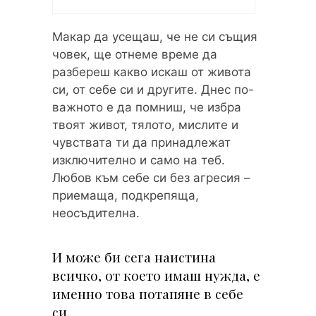
Макар да усещаш, че не си същия
човек, ще отнеме време да
разбереш какво искаш от живота
си, от себе си и другите. Днес по-
важното е да помниш, че избра
твоят живот, тялото, мислите и
чувствата ти да принадлежат
изключително и само на теб.
Любов към себе си без агресия –
приемаща, подкрепяща,
неосъдителна.
И може би сега наистина
всичко, от което имаш нужда, е
именно това потапяне в себе
си.