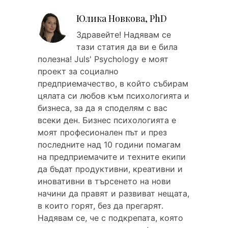
Юлика Новкова, PhD
Здравейтe! Надявам се
тази статия да ви е била
полезна! Juls' Psychology е моят
проект за социално
предприемачество, в който събирам
цялата си любов към психологията и
бизнеса, за да я споделям с вас
всеки ден. Бизнес психологията е
моят професионален път и през
последните над 10 години помагам
на предприемачите и техните екипи
да бъдат продуктивни, креативни и
иновативни в търсенето на нови
начини да правят и развиват нещата,
в които горят, без да прегарят.
Надявам се, че с подкрепата, която