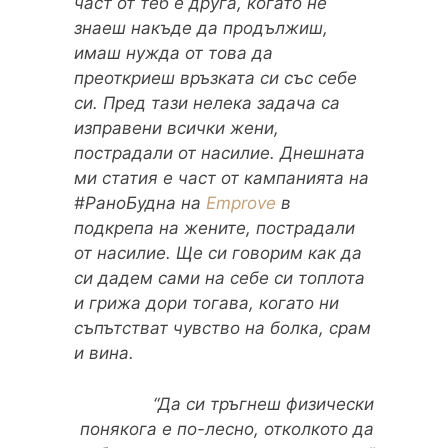
част от теб е друга, когато не
знаеш накъде да продължиш,
имаш нужда от това да
преоткриеш връзката си със себе
си. Пред тази нелека задача са
изправени всички жени,
пострадали от насилие. Днешната
ми статия е част от кампанията на
#РаноБудна на
Emprove
в
подкрепа на жените, пострадали
от насилие. Ще си говорим как да
си дадем сами на себе си топлота
и грижа дори тогава, когато ни
съпътстват чувство на болка, срам
и вина.
“Да си тръгнеш физически
понякога е по-лесно, отколкото да