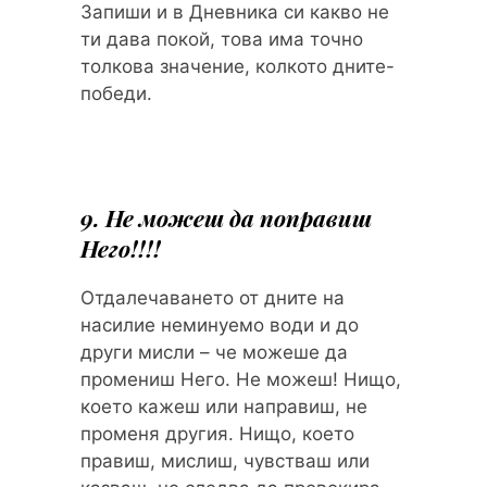
Запиши и в Дневника си какво не
ти дава покой, това има точно
толкова значение, колкото дните-
победи.
9. Не можеш да поправиш
Него!!!!
Отдалечаването от дните на
насилие неминуемо води и до
други мисли – че можеше да
промениш Него. Не можеш! Нищо,
което кажеш или направиш, не
променя другия. Нищо, което
правиш, мислиш, чувстваш или