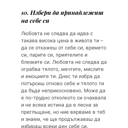
10. Избери да принадлежиш
на себе си
Любовта не следва да идва с
такава висока цена в живота ти –
да се откажеш от себе си, времето
си, парите си, приятелите и
близките си. Любовта не следва да
ограбва тялото, мечтите, мислите
и емоциите ти. Днес ти избра да
потърсиш отново себе и тялото ти
да бъде неприкосновено. Може да
е по-трудно отколкото си очаквала
и не всяка истина да е лесна за
преглъщане, но ние вярваме в теб
и знаем, че ще продължаваш да
избираш всеки ден себе си.