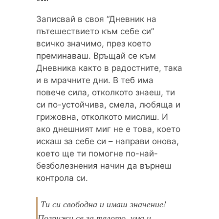
Записвай в своя “Дневник на
пътешествието към себе си”
всичко значимо, през което
преминаваш. Връщай се към
Дневника както в радостните, така
и в мрачните дни. В теб има
повече сила, отколкото знаеш, ти
си по-устойчива, смела, любяща и
грижовна, отколкото мислиш. И
ако днешният миг не е това, което
искаш за себе си – направи онова,
което ще ти помогне по-най-
безболезнения начин да върнеш
контрола си.
Ти си свободна и имаш значение!
Погрижи се за тялото, ума и