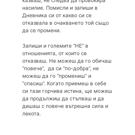
казваш, не следва да провокира
насилие. Помисли и запиши в
Дневника си от какво си се
отказвала в очакването той също
да се промени.
Запиши и големите “НЕ” в
отношенията, от които се
отказваш. Не можеш да го обичаш
“повече”, да си “по-добра”, не
можеш да го “промениш” и
“спасиш”. Когато приемеш в себе
си тази горчива истина, ще можеш
да продължиш да стъпваш и да
дишаш с повече вътрешна сила и
лекота.