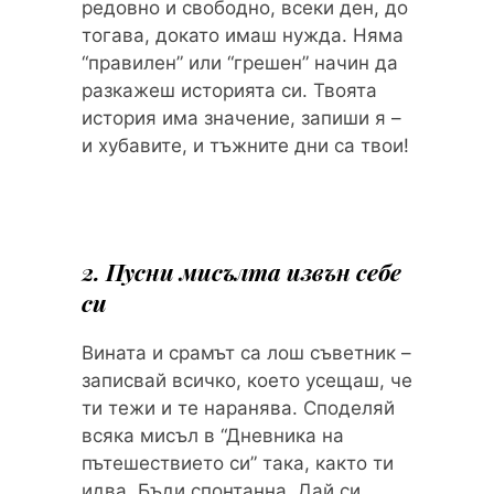
редовно и свободно, всеки ден, до
тогава, докато имаш нужда. Няма
“правилен” или “грешен” начин да
разкажеш историята си. Твоята
история има значение, запиши я –
и хубавите, и тъжните дни са твои!
2. Пусни мисълта извън себе
си
Вината и срамът са лош съветник –
записвай всичко, което усещаш, че
ти тежи и те наранява. Споделяй
всяка мисъл в “Дневника на
пътешествието си” така, както ти
идва. Бъди спонтанна. Дай си