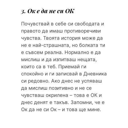
3. Ок е да не си ОК
Почувствай в себе си свободата и
правото да имаш противоречиви
чувства. Твоята история може да
не е най-страшната, но болката ти
е съвсем реална. Нормално е да
мислиш и да изпитваш нещата,
които са в теб. Приемай ги
спокойно и ги записвай в Дневника
си редовно. Ако днес не успяваш
да мислиш позитивно и не се
чувстваш окрилена – това е ОК и
днес денят е такъв. Запомни, че е
Ок да не си Ок – и това ще мине.