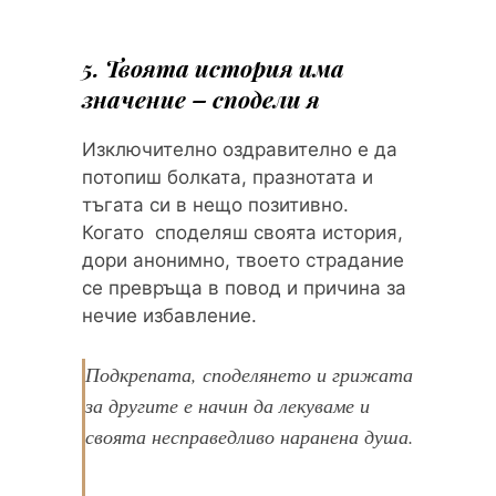
5. Твоята история има
значение – сподели я
Изключително оздравително е да
потопиш болката, празнотата и
тъгата си в нещо позитивно.
Когато споделяш своята история,
дори анонимно, твоето страдание
се превръща в повод и причина за
нечие избавление.
Подкрепата, споделянето и грижата
за другите е начин да лекуваме и
своята несправедливо наранена душа.