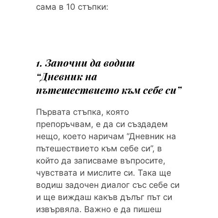
сама в 10 стъпки:
1. Започни да водиш
“Дневник на
пътешествието към себе си”
Първата стъпка, която
препоръчвам, е да си създадем
нещо, което наричам “Дневник на
пътешествието към себе си”, в
който да записваме въпросите,
чувствата и мислите си. Така ще
водиш задочен диалог със себе си
и ще виждаш какъв дълъг път си
извървяла. Важно е да пишеш