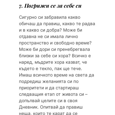
7. Погрижи се за себе си
Сигурно си забравила какво
обичаш да правиш, какво те радва
и в какво си добра? Може би
отдавна не си имала лично
пространство и свободно време?
Може би дори си пренебрегвала
близки за себе си хора? Всичко е
наред, мъдрите хора казват, че
където е текло, пак ще тече.
Имаш всичкото време на света да
подредиш желанията си по
приоритети и да стартираш
следващия етап от живота си –
допълвай целите си в своя
Дневник. Опитвай да правиш
неща, които те карат да се