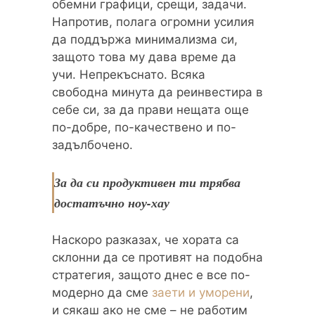
обемни графици, срещи, задачи.
Напротив, полага огромни усилия
да поддържа минимализма си,
защото това му дава време да
учи. Непрекъснато. Всяка
свободна минута да реинвестира в
себе си, за да прави нещата още
по-добре, по-качествено и по-
задълбочено.
За да си продуктивен ти трябва
достатъчно ноу-хау
Наскоро разказах, че хората са
склонни да се противят на подобна
стратегия, защото днес е все по-
модерно да сме
заети и уморени
,
и сякаш ако не сме – не работим