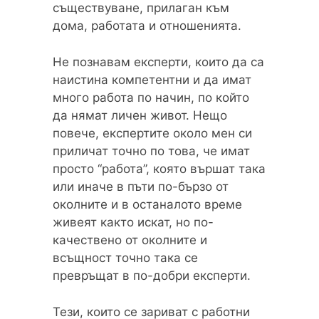
съществуване, прилаган към
дома, работата и отношенията.
Не познавам експерти, които да са
наистина компетентни и да имат
много работа по начин, по който
да нямат личен живот. Нещо
повече, експертите около мен си
приличат точно по това, че имат
просто “работа”, която вършат така
или иначе в пъти по-бързо от
околните и в останалото време
живеят както искат, но по-
качествено от околните и
всъщност точно така се
превръщат в по-добри експерти.
Тези, които се зариват с работни