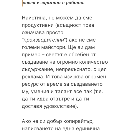
човек е заринат с работа.
Наистина, не можем да сме
продуктивни (всъщност това
означава просто
“
производителни
“) ако не сме
големи майстори. Ще ви дам
пример – светът е обсебен от
създаване на огромно количество
съдържание, непрекъснато, с цел
реклама. И това изисква огромен
ресурс от време за създаването
му, умения и талант все пак (т.е.
да ти идва отвътре и да ти
доставя удоволствие).
Ако не си добър копирайтър,
написването на една единична