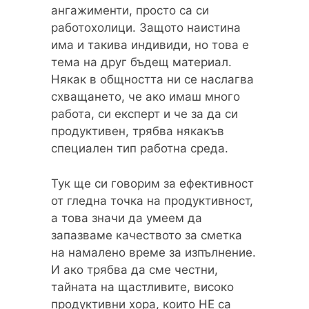
ангажименти, просто са си
работохолици. Защото наистина
има и такива индивиди, но това е
тема на друг бъдещ материал.
Някак в общността ни се наслагва
схващането, че ако имаш много
работа, си експерт и че за да си
продуктивен, трябва някакъв
специален тип работна среда.
Тук ще си говорим за ефективност
от гледна точка на продуктивност,
а това значи да умеем да
запазваме качеството за сметка
на намалено време за изпълнение.
И ако трябва да сме честни,
тайната на щастливите, високо
продуктивни хора, които НЕ са