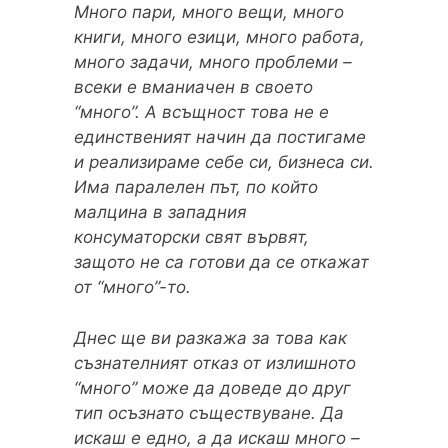
Много пари, много вещи, много
книги, много езици, много работа,
много задачи, много проблеми –
всеки е вманиачен в своето
“много”. А всъщност това не е
единственият начин да постигаме
и реализираме себе си, бизнеса си.
Има паралелен път, по който
малцина в западния
консуматорски свят вървят,
защото не са готови да се откажат
от “много”-то.
Днес ще ви разкажа за това как
съзнателният отказ от излишното
“много” може да доведе до друг
тип осъзнато съществуване. Да
искаш е едно, а да искаш много –