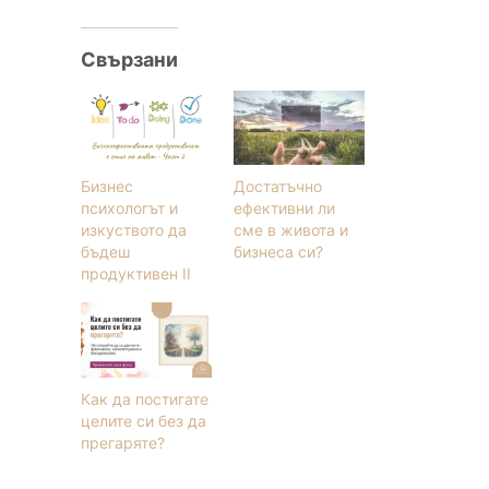
Свързани
Бизнес
Достатъчно
психологът и
ефективни ли
изкуството да
сме в живота и
бъдеш
бизнеса си?
продуктивен II
Как да постигате
целите си без да
прегаряте?