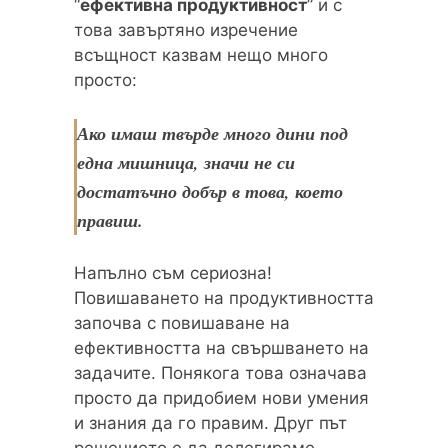
“
ефективна продуктивност
” и с
това завъртяно изречение
всъщност казвам нещо много
просто:
Ако имаш твърде много дини под
една мишница, значи не си
достатъчно добър в това, което
правиш.
Напълно съм сериозна!
Повишаването на продуктивността
започва с повишаване на
ефективността на свършването на
задачите. Понякога това означава
просто да придобием нови умения
и знания да го правим. Друг път