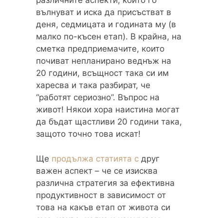
вълнуват и иска да присъстват в
деня, седмицата и годината му (в
малко по-късен етап). В крайна, на
сметка предприемачите, които
почиват непланирано веднъж на
20 години, всъщност така си им
харесва и така разбират, че
“работят сериозно”. Въпрос на
живот! Някои хора наистина могат
да бъдат щастливи 20 години така,
защото точно това искат!
Ще
продължа статията с
друг
важен аспект – че се изисква
различна стратегия за ефективна
продуктивност в зависимост от
това на какъв етап от живота си