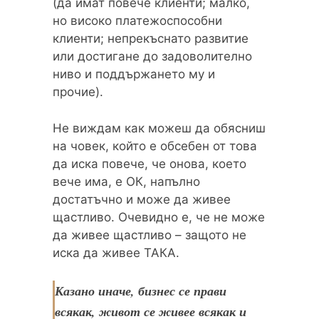
(да имат повече клиенти; малко,
но високо платежоспособни
клиенти; непрекъснато развитие
или достигане до задоволително
ниво и поддържането му и
прочие).
Не виждам как можеш да обясниш
на човек, който е обсебен от това
да иска повече, че онова, което
вече има, е ОК, напълно
достатъчно и може да живее
щастливо. Очевидно е, че не може
да живее щастливо – защото не
иска да живее ТАКА.
Казано иначе, бизнес се прави
всякак, живот се живее всякак и