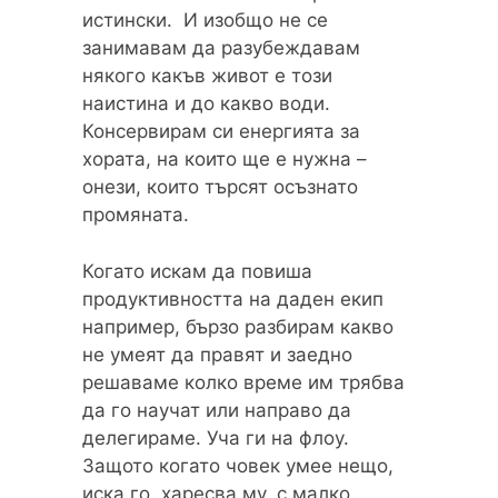
истински. И изобщо не се
занимавам да разубеждавам
някого какъв живот е този
наистина и до какво води.
Консервирам си енергията за
хората, на които ще е нужна –
онези, които търсят осъзнато
промяната.
Когато искам да повиша
продуктивността на даден екип
например, бързо разбирам какво
не умеят да правят и заедно
решаваме колко време им трябва
да го научат или направо да
делегираме. Уча ги на флоу.
Защото когато човек умее нещо,
иска го, харесва му, с малко