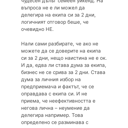
чудесен дълъг семеен уикенд. На
въпроса не е ли можел да
делегира на екипа си за 2 дни,
логичният отговор беше, че
очевидно НЕ.
Нали сами разбирате, че ако не
можете да се доверите на екипа
си за 2 дни, нещо наистина не е ок.
И да, едва ли става дума за екипа,
бизнес не се срива за 2 дни. Става
дума за личния избор на
предприемача и фактът, че се
оправдава с екипа си. И не
приема, че неефективността е
негова лична – неумение да
делегира например. Това
определено се разминава с