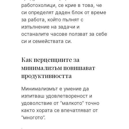
работохолици, се крие в това, че
си определят даден блок от време
за работа, който пълнят с
изпълнение на задачи и
останалите часове ползват за себе
си и семействата си.
Как перцепциите за
минимализъм повишават
продуктивността
Минимализмът е умение да
изпитваш удовлетвореност и
удоволствие от “малкото” точно
както хората се впечатляват от
“многото”.