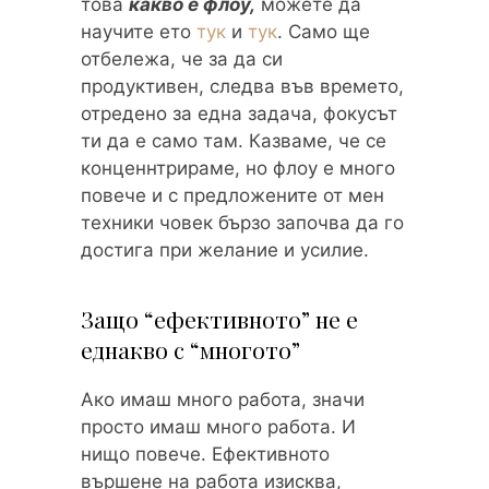
това
какво е флоу,
можете да
научите ето
тук
и
тук
. Само ще
отбележа, че за да си
продуктивен, следва във времето,
отредено за една задача, фокусът
ти да е само там. Казваме, че се
конценнтрираме, но флоу е много
повече и с предложените от мен
техники човек бързо започва да го
достига при желание и усилие.
Защо “ефективното” не е
еднакво с “многото”
Ако имаш много работа, значи
просто имаш много работа. И
нищо повече. Ефективното
вършене на работа изисква,