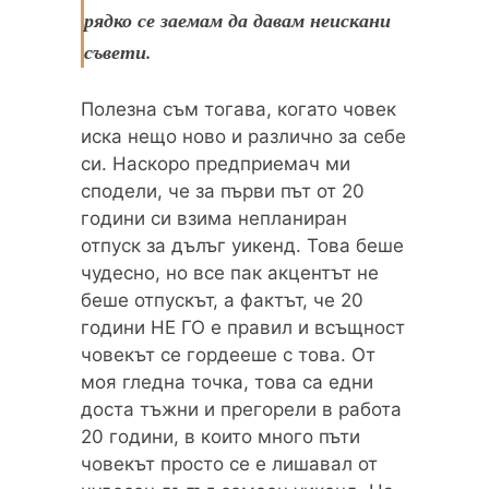
рядко се заемам да давам неискани
съвети.
Полезна съм тогава, когато човек
иска нещо ново и различно за себе
си. Наскоро предприемач ми
сподели, че за първи път от 20
години си взима непланиран
отпуск за дълъг уикенд. Това беше
чудесно, но все пак акцентът не
беше отпускът, а фактът, че 20
години НЕ ГО е правил и всъщност
човекът се гордееше с това. От
моя гледна точка, това са едни
доста тъжни и прегорели в работа
20 години, в които много пъти
човекът просто се е лишавал от