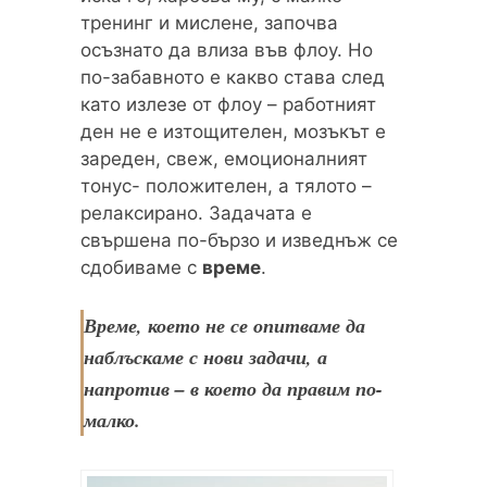
тренинг и мислене, започва
осъзнато да влиза във флоу. Но
по-забавното е какво става след
като излезе от флоу – работният
ден не е изтощителен, мозъкът е
зареден, свеж, емоционалният
тонус- положителен, а тялото –
релаксирано. Задачата е
свършена по-бързо и изведнъж се
сдобиваме с
време
.
Време, което не се опитваме да
наблъскаме с нови задачи, а
напротив – в което да правим по-
малко.