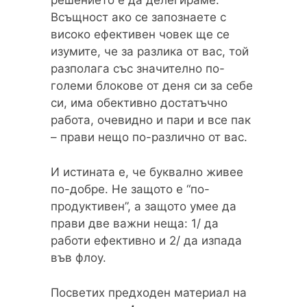
решението е да делегираме.
Всъщност ако се запознаете с
високо ефективен човек ще се
изумите, че за разлика от вас, той
разполага със значително по-
големи блокове от деня си за себе
си, има обективно достатъчно
работа, очевидно и пари и все пак
– прави нещо по-различно от вас.
И истината е, че буквално живее
по-добре. Не защото е “по-
продуктивен”, а защото умее да
прави две важни неща: 1/ да
работи ефективно и 2/ да изпада
във флоу.
Посветих предходен материал на