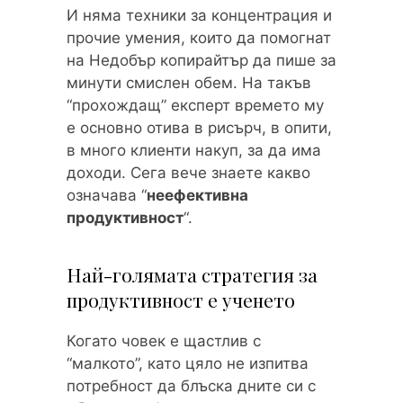
И няма техники за концентрация и
прочие умения, които да помогнат
на Недобър копирайтър да пише за
минути смислен обем. На такъв
“прохождащ” експерт времето му
е основно отива в рисърч, в опити,
в много клиенти накуп, за да има
доходи. Сега вече знаете какво
означава “
неефективна
продуктивност
“.
Най-голямата стратегия за
продуктивност е ученето
Когато човек е щастлив с
“малкото”, като цяло не изпитва
потребност да блъска дните си с