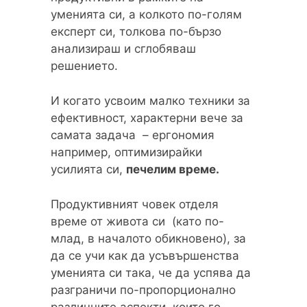
уменията си, а колкото по-голям
експерт си, толкова по-бързо
анализираш и сглобяваш
решението.
И когато усвоим малко техники за
ефективност, характерни вече за
самата задача – ергономия
например, оптимизирайки
усилията си,
печелим време.
Продуктивният човек отделя
време от живота си (като по-
млад, в началото обикновено), за
да се учи как да усъвършенства
уменията си така, че да успява да
разграничи по-пропорционално
различните аспекти, които го