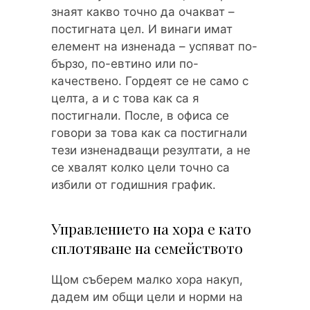
знаят какво точно да очакват –
постигната цел. И винаги имат
елемент на изненада – успяват по-
бързо, по-евтино или по-
качествено. Гордеят се не само с
целта, а и с това как са я
постигнали. После, в офиса се
говори за това как са постигнали
тези изненадващи резултати, а не
се хвалят колко цели точно са
избили от годишния график.
Управлението на хора е като
сплотяване на семейството
Щом съберем малко хора накуп,
дадем им общи цели и норми на