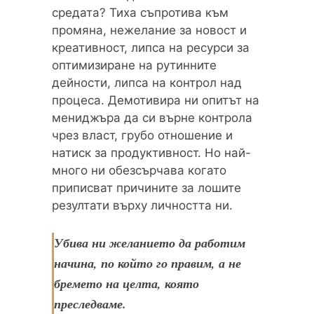
средата? Тиха съпротива към
промяна, нежелание за новост и
креативност, липса на ресурси за
оптимизиране на рутинните
дейности, липса на контрол над
процеса. Демотивира ни опитът на
мениджъра да си върне контрола
чрез власт, грубо отношение и
натиск за продуктивност. Но най-
много ни обезсърчава когато
приписват причините за лошите
резултати върху личността ни.
Убива ни желанието да работим
начина, по който го правим, а не
бремето на целта, която
преследваме.