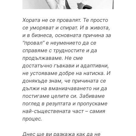
Хората не се провалят. Те просто
се уморяват и спират. И в живота,
и в бизнеса, основната причина за
“провал” е неумението да се
справяме с трудностите и да
продължаваме. Не сме
достатъчно гъвкави и адаптивни,
не устояваме добре на натиска. И
донякъде знам, че причината се
дължи на вманиачаването ни да
постигаме целите си. Забиваме
поглед в резултата и пропускаме
най-съществената част – самия
процес.
Днес ще ви разкажа как да не