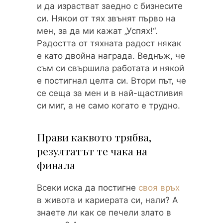
и да израстват заедно с бизнесите
си. Някои от тях звънят първо на
мен, за да ми кажат „Успях!“.
Радостта от тяхната радост някак
е като двойна награда. Веднъж, че
съм си свършила работата и някой
е постигнал целта си. Втори път, че
се сеща за мен и в най-щастливия
си миг, а не само когато е трудно.
Прави каквото трябва,
резултатът те чака на
финала
Всеки иска да постигне
своя връх
в живота и кариерата си, нали? А
знаете ли как се печели злато в