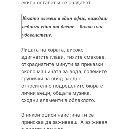
екипа остават и се раздават.
Когато влезеш в един офис, виждаш
веднага едно от двете – болка или
удоволствие.
Лицата на хората, високо
вдигнатите глави, тихите смехове,
откраднатите минути за приказки
около машината за вода, големите
групички за обяд заедно,
относително подредените бюра с
лични вещи, общата музика,
сходни елементи в облеклото.
В някои офиси наистина ти се
приисква да заживееш. А аз живея