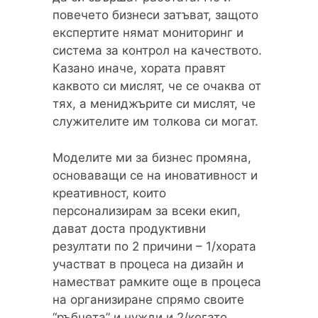
повечето бизнеси затъват, защото
експертите нямат мониторинг и
система за контрол на качеството.
Казано иначе, хората правят
каквото си мислят, че се очаква от
тях, а мениджърите си мислят, че
служителите им толкова си могат.
Моделите ми за бизнес промяна,
основаващи се на иновативност и
креативност, които
персонализирам за всеки екип,
дават доста продуктивни
резултати по 2 причини – 1/хората
участват в процеса на дизайн и
наместват рамките още в процеса
на организиране спрямо своите
“ръбчета” и нужди и 2/когато