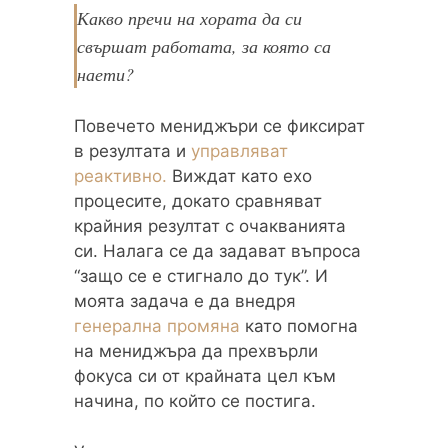
Какво пречи на хората да си
свършат работата, за която са
наети?
Повечето мениджъри се фиксират
в резултата и
управляват
реактивно.
Виждат като ехо
процесите, докато сравняват
крайния резултат с очакванията
си. Налага се да задават въпроса
“защо се е стигнало до тук”. И
моята задача е да внедря
генерална промяна
като помогна
на мениджъра да прехвърли
фокуса си от крайната цел към
начина, по който се постига.