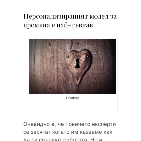
Персонализираният модел за
промяна е най-гъвкав
Pixabay
Очевидно е, че повечето експерти
се засягат когато им казваме как
да си свършат работата. Но и