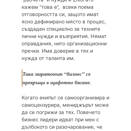
кажем “това е”, всеки поема
отговорността си, защото имат
ясно дефинирано място в процес,
създаден специално за техните
лични нужди и възприятия. Нямат
оправдания, нито организационни
пречки. Има доверие в тях и
нужда от таланта им.
Така маратонът “бизнес” се
превръща в щафетно бягане.
Когато екипът се самоорганизира и
самоцензурира, мениджърът може
да се погрижи за тях. Повечето
бизнес лидери идват при мен с
дълбокото си разочарование, че