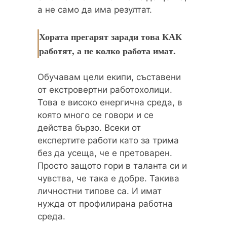
а не само да има резултат.
Хората прегарят заради това КАК
работят, а не колко работа имат.
Обучавам цели екипи, съставени
от екстровертни работохолици.
Това е високо енергична среда, в
която много се говори и се
действа бързо. Всеки от
експертите работи като за трима
без да усеща, че е претоварен.
Просто защото гори в таланта си и
чувства, че така е добре. Такива
личностни типове са. И имат
нужда от профилирана работна
среда.