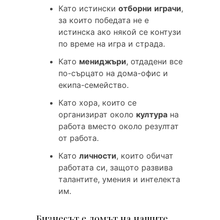
Като истински
отборни
играчи
,
за които победата не е
истинска ако някой се контузи
по време на игра и страда.
Като
мениджъри
, отдадени все
по-сърцато на дома-офис и
екипа-семейство.
Като хора, които се
организират около
култура
на
работа вместо около резултат
от работа.
Като
личности
, които обичат
работата си, защото развива
талантите, умения и интелекта
им.
Бизнесът е домът на нашите