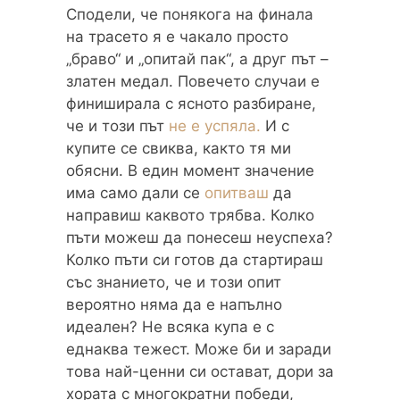
Сподели, че понякога на финала
на трасето я е чакало просто
„браво“ и „опитай пак“, а друг път –
златен медал. Повечето случаи е
финиширала с ясното разбиране,
че и този път
не е успяла.
И с
купите се свиква, както тя ми
обясни. В един момент значение
има само дали се
опитваш
да
направиш каквото трябва. Колко
пъти можеш да понесеш неуспеха?
Колко пъти си готов да стартираш
със знанието, че и този опит
вероятно няма да е напълно
идеален? Не всяка купа е с
еднаква тежест. Може би и заради
това най-ценни си остават, дори за
хората с многократни победи,