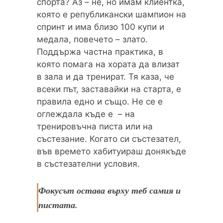
спорта? Аз – не, но имам клиентка,
която е републикански шампион на
спринт и има близо 100 купи и
медала, повечето – злато.
Поддържа частна практика, в
която помага на хората да влизат
в зала и да тренират. Тя каза, че
всеки път, заставайки на старта, е
правила едно и също. Не се е
оглеждала къде е – на
тренировъчна писта или на
състезание. Когато си състезател,
във времето хабитуираш донякъде
в състезателни условия.
Фокусът остава върху теб самия и
пистата.