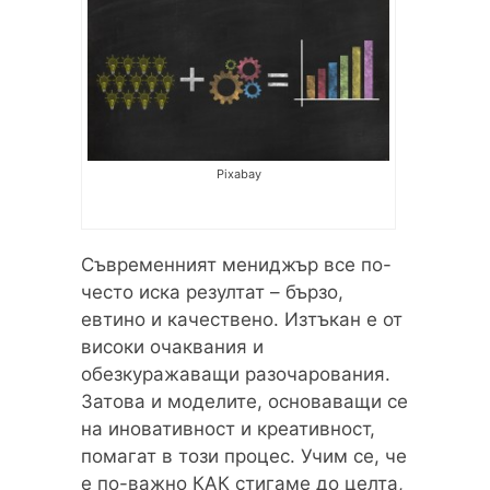
Pixabay
Съвременният мениджър все по-
често иска резултат – бързо,
евтино и качествено. Изтъкан е от
високи очаквания и
обезкуражаващи разочарования.
Затова и моделите, основаващи се
на иновативност и креативност,
помагат в този процес. Учим се, че
е по-важно КАК стигаме до целта,