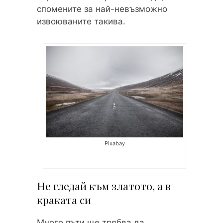
спомените за най-невъзможно
извоюваните такива.
Pixabay
Не гледай към златото, а в
краката си
Много пъти ще трябва да