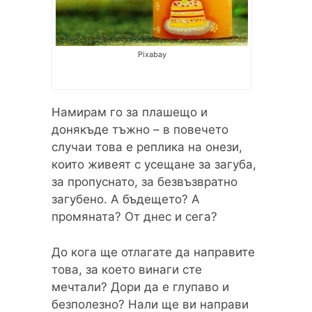
Pixabay
Намирам го за плашещо и
донякъде тъжно – в повечето
случаи това е реплика на онези,
които живеят с усещане за загуба,
за пропуснато, за безвъзвратно
загубено. А бъдещето? А
промяната? От днес и сега?
До кога ще отлагате да направите
това, за което винаги сте
мечтали? Дори да е глупаво и
безполезно? Нали ще ви направи