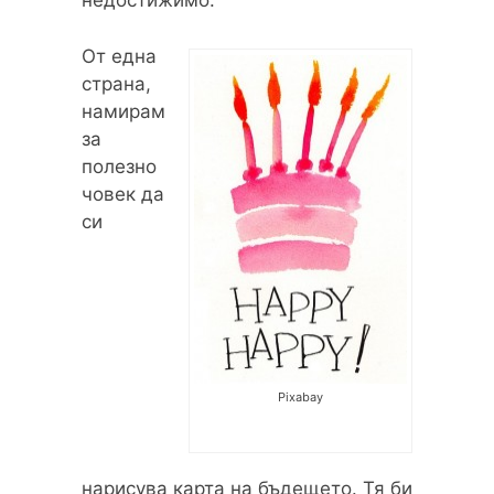
От една
страна,
намирам
за
полезно
човек да
си
Pixabay
нарисува карта на бъдещето. Тя би