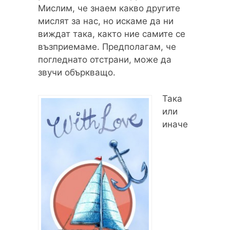
Мислим, че знаем какво другите
мислят за нас, но искаме да ни
виждат така, както ние самите се
възприемаме. Предполагам, че
погледнато отстрани, може да
звучи объркващо.
Така
или
иначе