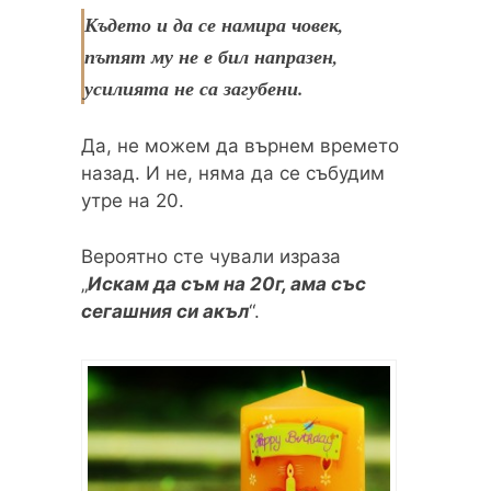
Където и да се намира човек,
пътят му не е бил напразен,
усилията не са загубени.
Да, не можем да върнем времето
назад. И не, няма да се събудим
утре на 20.
Вероятно сте чували израза
„
Искам да съм на 20г, ама със
сегашния си акъл
“.