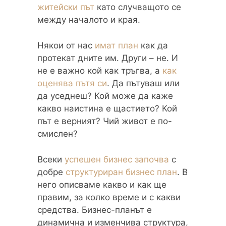
житейски път
като случващото се
между началото и края.
Някои от нас
имат план
как да
протекат дните им. Други – не. И
не е важно кой как тръгва, а
как
оценява пътя си
. Да пътуваш или
да уседнеш? Кой може да каже
какво наистина е щастието? Кой
път е верният? Чий живот е по-
смислен?
Всеки
успешен бизнес започва
с
добре
структуриран бизнес план
. В
него описваме какво и как ще
правим, за колко време и с какви
средства. Бизнес-планът е
динамична и изменчива структура,