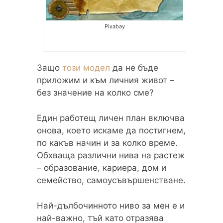
Pixabay
Защо
този модел
да не бъде
приложим и към личния живот –
без значение на колко сме?
Един работещ личен план включва
онова, което искаме да постигнем,
по какъв начин и за колко време.
Обхваща различни нива на растеж
– образование, кариера, дом и
семейство, самоусъвършенстване.
Най-дълбочинното ниво за мен е и
най-важно, тъй като отразява