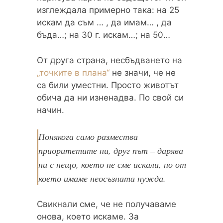
изглеждала примерно така: на 25
искам да съм … , да имам… , да
бъда…; на 30 г. искам…; на 50…
От друга страна, несбъдването на
„точките в плана“
не значи, че не
са били уместни. Просто животът
обича да ни изненадва. По свой си
начин.
Понякога само размества
приоритетите ни, друг път – дарява
ни с нещо, което не сме искали, но от
което имаме неосъзната нужда.
Свикнали сме, че не получаваме
онова, което искаме. За