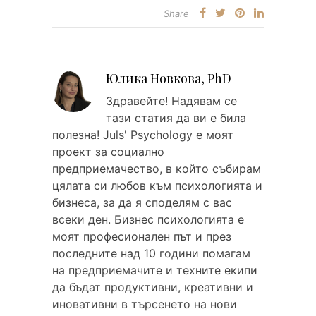
Share
Юлика Новкова, PhD
Здравейтe! Надявам се
тази статия да ви е била
полезна! Juls' Psychology е моят
проект за социално
предприемачество, в който събирам
цялата си любов към психологията и
бизнеса, за да я споделям с вас
всеки ден. Бизнес психологията е
моят професионален път и през
последните над 10 години помагам
на предприемачите и техните екипи
да бъдат продуктивни, креативни и
иновативни в търсенето на нови