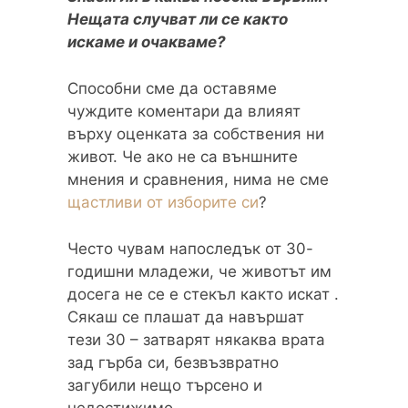
Нещата случват ли се както
искаме и очакваме?
Способни сме да оставяме
чуждите коментари да влияят
върху оценката за собствения ни
живот. Че ако не са външните
мнения и сравнения, нима не сме
щастливи от изборите си
?
Често чувам напоследък от 30-
годишни младежи, че животът им
досега не се е стекъл както искат .
Сякаш се плашат да навършат
тези 30 – затварят някаква врата
зад гърба си, безвъзвратно
загубили нещо търсено и
недостижимо.