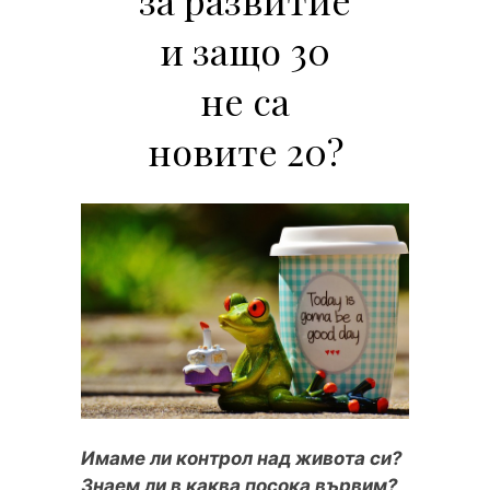
и защо 30
не са
новите 20?
Имаме ли контрол над живота си?
Знаем ли в каква посока вървим?