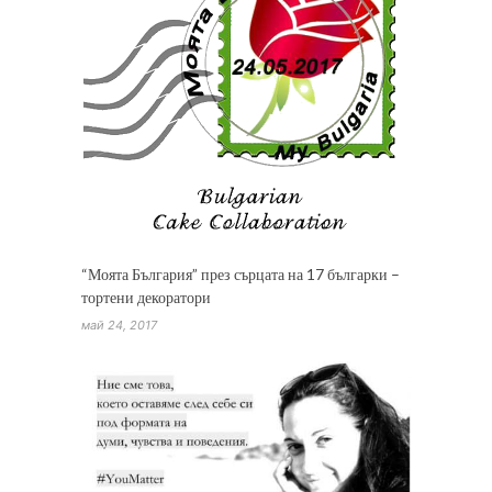
“Моята България” през сърцата на 17 българки –
тортени декоратори
май 24, 2017