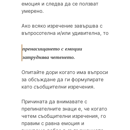
емоция и следва да се ползват
умерено.
Ако всяко изречение завършва с
въпросотелна и/или удивителна, то
пренасищането с емоции
затруднява четенето.
Опитайте дори когато има въпроси
за обсъждане да ги формулирате
като
съобщителни
изречения.
Причината да внимавате с
препинателните знаци е, че когато
четем съобщителни изречения, го
правим с равна емоция и