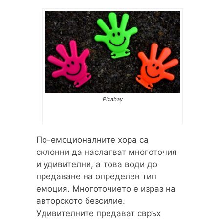
Pixabay
По-емоционалните хора са
склонни да наслагват многоточия
и удивителни, а това води до
предаване на определен тип
емоция. Многоточието е израз на
авторското безсилие.
Удивителните предават свръх