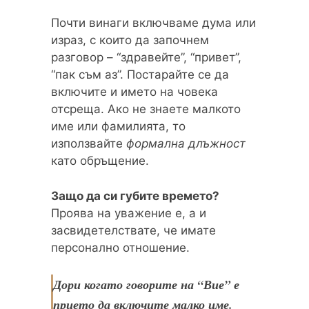
Почти винаги включваме дума или
израз, с които да започнем
разговор – “здравейте”, “привет”,
“пак съм аз”. Постарайте се да
включите и името на човека
отсреща. Ако не знаете малкото
име или фамилията, то
използвайте
формална длъжност
като обръщение.
Защо да си губите времето?
Проява на уважение е, а и
засвидетелствате, че имате
персонално отношение.
Дори когато говорите на “Вие” е
прието да включите малко име.