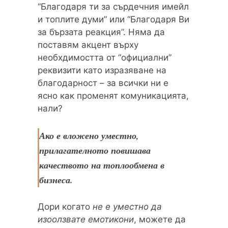
“Благодаря ти за сърдечния имейл
и топлите думи” или “Благодаря Ви
за бързата реакция”. Няма да
поставям акцент върху
необхдимостта от “официални”
реквизити като изразяване на
благодарност – за всички ни е
ясно как променят комуникацията,
нали?
Ако е вложено уместно,
прилагателното повишава
качеството на топлообмена в
бизнеса.
Дори когато
не е уместно да
изоолзвате емотикони
, можете да