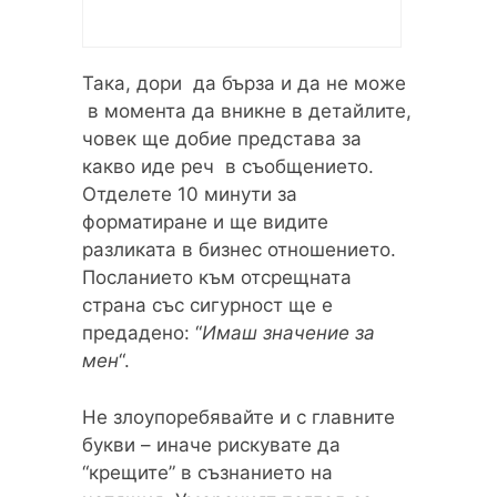
Така, дори да бърза и да не може
в момента да вникне в детайлите,
човек ще добие представа за
какво иде реч в съобщението.
Отделете 10 минути за
форматиране и ще видите
разликата в бизнес отношението.
Посланието към отсрещната
страна със сигурност ще е
предадено: “
Имаш значение за
мен
“.
Не злоупоребявайте и с главните
букви – иначе рискувате да
“крещите” в съзнанието на