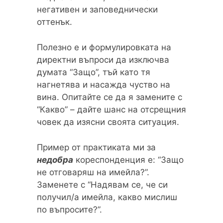
негативен и заповеднически
оттенък.
Полезно е и формулировката на
директни въпроси да изключва
думата “Защо”, тъй като тя
нагнетява и насажда чуство на
вина. Опитайте се да я замените с
“Какво” – дайте шанс на отсрещния
човек да изясни своята ситуация.
Пример от практиката ми за
недобра
кореспонденция е: “Защо
не отговаряш на имейла?”.
Заменете с “Надявам се, че си
получил/а имейла, какво мислиш
по въпросите?”.