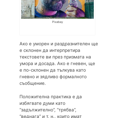
Pixabay
Ако е уморен и раздразнителен ще
е склонен да интерпретира
текстовете ви през призмата на
умора и досада. Ако е гневен, ще
е по-склонен да тълкува като
гневно и зядливо формалното
съобщение.
Положителна практика е да
избягвате думи като
“задължително”, “трябва”,
“веднага” и т. н., които имат