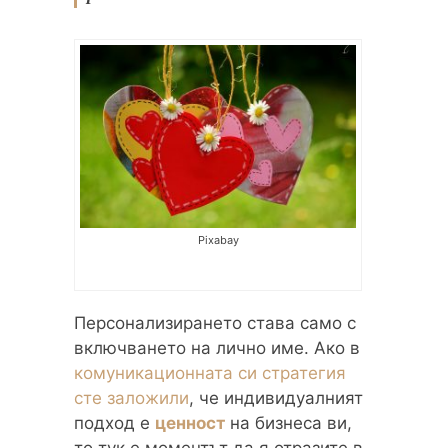
Pixabay
Персонализирането става само с
включването на лично име. Ако в
комуникационната си стратегия
сте заложили
, че индивидуалният
подход е
ценност
на бизнеса ви,
то тук е моментът да я отразите в