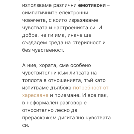
използваме различни
емотикони
–
симпатичните електронни
човечета, с които изразяваме
чувствата и настроенията си. И
добре, че ги има, иначе ще
създадем среда на стерилност и
без чувственост.
А ние, хората, сме особено
чувствителни към липсата на
топлота в отношенията, тъй като
изпитваме дълбока
потребност от
харесване
и приемане. И все пак,
в неформален разговор е
относително лесно да
прераскажем дигитално чувствата
си.