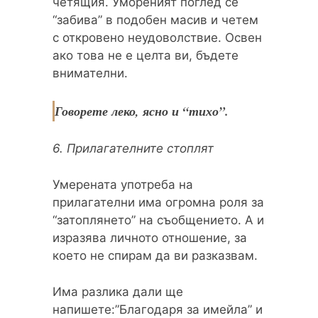
четящия. Умореният поглед се
“забива” в подобен масив и четем
с откровено неудоволствие. Освен
ако това не е целта ви, бъдете
внимателни.
Говорете леко, ясно и “тихо”.
6. Прилагателните стоплят
Умерената употреба на
прилагателни има огромна роля за
“затоплянето” на съобщението. А и
изразява личното отношение, за
което не спирам да ви разказвам.
Има разлика дали ще
напишете:”Благодаря за имейла” и