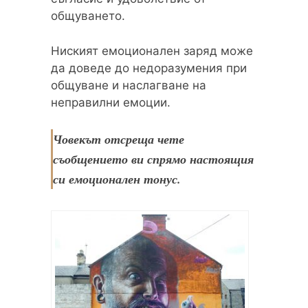
общуването.
Ниският емоционален заряд може
да доведе до недоразумения при
общуване и наслагване на
неправилни емоции.
Човекът отсреща чете
съобщението ви спрямо настоящия
си емоционален тонус.