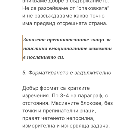
вникваме добре в съдържанието.
Не се разсейваме от “опаковката”
и не разсъждаваме какво точно
има предвид отсрещната страна.
Запазете препинателните знаци за
наистина емоционалните момемти
в посланието си.
5. Форматирането е задължително
Добър формат са кратките
изречения. По 3-4 на параграф, с
отстояния. Масивните блокове, без
точки и препинателни знаци,
правят четенето непосилна,
изморителна и изнервяща задача.