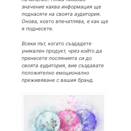
значение каква информация ще
поднасяте на своята аудитория.
Онова, което впечатлява, е как ще
я поднесете.
Всеки път, когато създадете
уникален продукт, чрез който да
пренесете послянията си до
своята аудитория, вие създавате
положително емоционално
преживяване с вашия бранд.