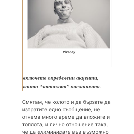
Pixabay
включете определени акценти,
които “затоплят” посланията.
Смятам, че колото и да бързате да
изпратите едно съобщение, не
отнема много време да вложите и
топлота, и лично отношение така,
че да
елиминирате
във възможно