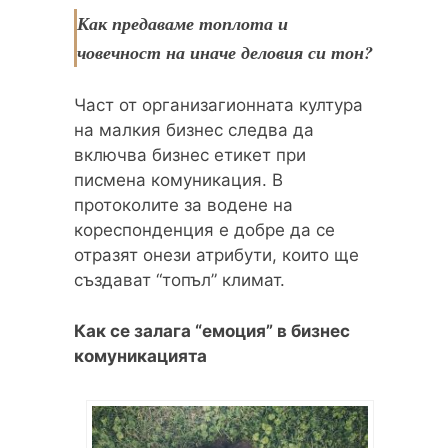
Как предаваме топлота и
човечност на иначе деловия си тон?
Част от организагионната култура
на малкия бизнес следва да
включва бизнес етикет при
писмена комуникация. В
протоколите за водене на
кореспонденция е добре да се
отразят онези атрибути, които ще
създават “топъл” климат.
Как се залага “емоция” в бизнес
комуникацията