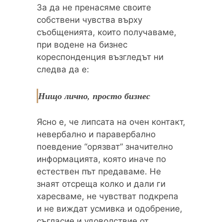
За да не пренасяме своите
собствени чувства върху
съобщенията, които получаваме,
при водене на бизнес
кореспонденция възгледът ни
следва да е:
Нищо лично, просто бизнес
Ясно е, че липсата на очен контакт,
невербално и паравербално
поевдение “орязват” значително
информацията, която иначе по
естествен път предаваме. Не
знаят отсреща колко и дали ги
харесваме, не чувстват подкрепа
и не виждат усмивка и одобрение,
съгласие и удоволствие от